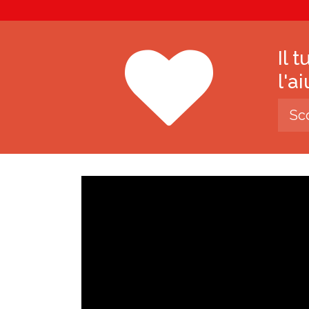
Il 
l'a
Sc