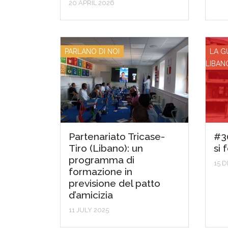
20 APRIL 2026
PARLANO DI NOI
LA G
LIBAN
Partenariato Tricase-
#30
Tiro (Libano): un
si 
programma di
15 
formazione in
previsione del patto
d’amicizia
11 JULY 2025