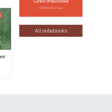
Curare l’impossibile
GENNAIO 2024
L
All notebooks
eir