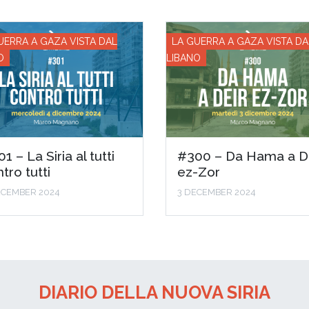
UERRA A GAZA VISTA DAL
LA GUERRA A GAZA VISTA DA
O
LIBANO
1 – La Siria al tutti
#300 – Da Hama a D
tro tutti
ez-Zor
ECEMBER 2024
3 DECEMBER 2024
DIARIO DELLA NUOVA SIRIA