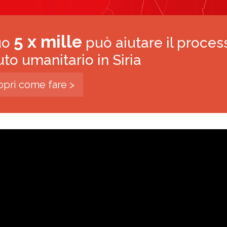
5 x mille
tuo
può aiutare il proces
iuto umanitario in Siria
opri come fare >