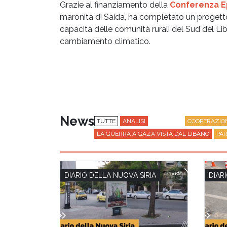
Grazie al finanziamento della
Conferenza Ep
maronita di Saida, ha completato un progetto
capacità delle comunità rurali del Sud del Lib
cambiamento climatico.
News
TUTTE
ANALISI
ANALYSIS
COOPERAZIO
LA GUERRA A GAZA VISTA DAL LIBANO
PAR
SYRIA AND LEBANON NEWS
DIARIO DELLA NUOVA SIRIA
DIAR