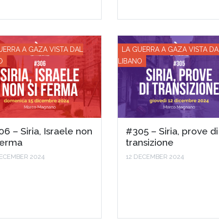
UERRA A GAZA VISTA DAL
LA GUERRA A GAZA VISTA DA
O
LIBANO
6 – Siria, Israele non
#305 – Siria, prove di
ferma
transizione
DECEMBER 2024
12 DECEMBER 2024