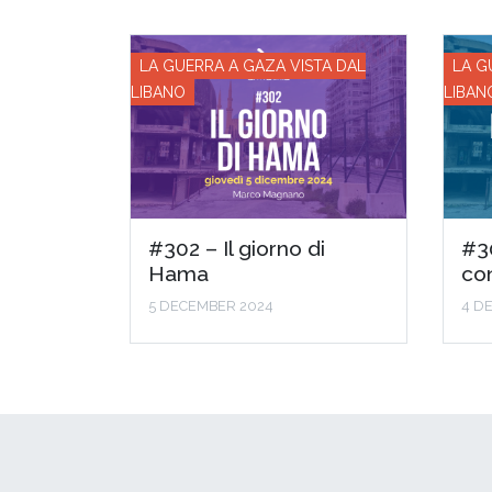
LA GUERRA A GAZA VISTA DAL
LA G
LIBANO
LIBAN
#302 – Il giorno di
#30
Hama
con
5 DECEMBER 2024
4 D