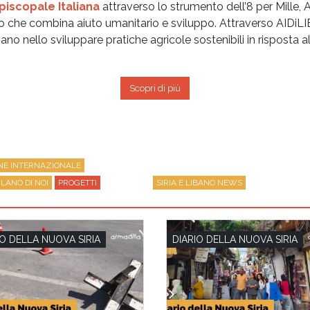
iscopale Italiana
attraverso lo strumento dell’8 per Mille, 
 che combina aiuto umanitario e sviluppo. Attraverso AIDiLIB 
ano nello sviluppare pratiche agricole sostenibili in risposta a
Scopri di più
NE INTERNAZIONALE
DIARIO DELLA NUOVA SIRIA
INTERNATIONAL COOPERA
LANO DI NOI
PROGETTI
PROJECTS
SIRIA E LIBANO NEWS
IO DELLA NUOVA SIRIA
DIARIO DELLA NUOVA SIRIA