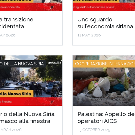
 transizione
Uno sguardo
cidentata
sull’economia siriana
MAY 2026
11 MAY 2026
IO DELLA NUOVA SIRIA
COOPERAZIONE INTERNAZIO
rio della Nuova Siria |
Palestina: Appello de
asco alla finestra
operatori AICS
MARCH 2026
23 OCTOBER 2025