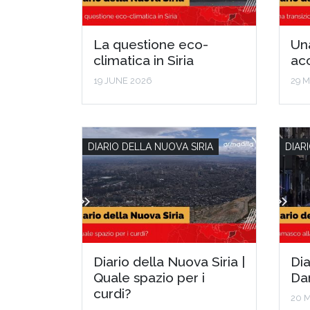
La questione eco-
Una
climatica in Siria
ac
19 JUNE 2026
29 
DIARIO DELLA NUOVA SIRIA
DIAR
Diario della Nuova Siria |
Dia
Quale spazio per i
Dam
curdi?
20 