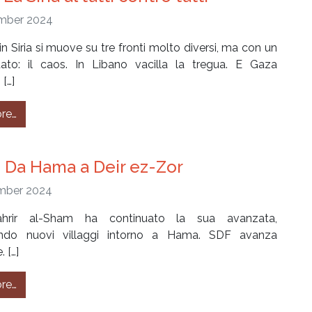
mber 2024
in Siria si muove su tre fronti molto diversi, ma con un
ltato: il caos. In Libano vacilla la tregua. E Gaza
[…]
from #301 – La Siria al tutti contro tutti
re…
 Da Hama a Deir ez-Zor
mber 2024
hrir al-Sham ha continuato la sua avanzata,
ando nuovi villaggi intorno a Hama. SDF avanza
. […]
from #300 – Da Hama a Deir ez-Zor
re…