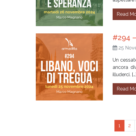
Read Mo
#294 –
25 Nov
Un cessate
ancora di
illuderci. […
Read Mo
Posts navigation
1
2