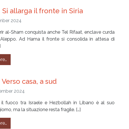
Si allarga il fronte in Siria
mber 2024
ir al-Sham conquista anche Tel Rifaat, enclave curda
 Aleppo. Ad Hama il fronte si consolida in attesa di
]
from #299 – Si allarga il fronte in Siria
re…
 Verso casa, a sud
ember 2024
 il fuoco tra Israele e Hezbollah in Libano è al suo
orno, ma la situazione resta fragile. […]
from #297 – Verso casa, a sud
re…