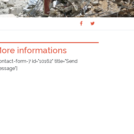
Share
Share
SHARE
on
on
Facebook
Twitter
ore informations
ontact-form-7 id="10162" title="Send
ssage"]