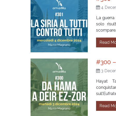
4 Dece
La guerra 
solo risu
scompare. 
Read Mo
#300 –
3 Dece
Hayat Ta
conquist
sull’Eufrate
Read Mo