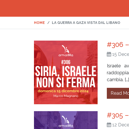
HOME
LA GUERRA A GAZA VISTA DAL LIBANO
#306 – 
15 Dec
Israele 
raddoppiar
cambia. […
Read Mo
#305 – 
12 Dec