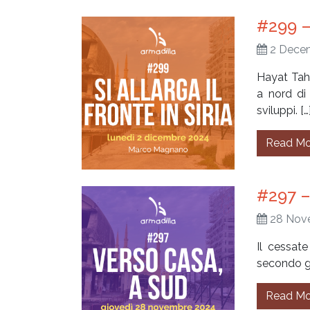
#299 – 
2 Dece
Hayat Tahr
a nord di
sviluppi. […
Read Mo
#297 –
28 Nov
Il cessate
secondo gi
Read Mo