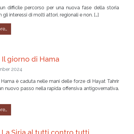
n difficile percorso per una nuova fase della storia
 gli interessi di molti attori, regionali e non. […]
from #305 – Siria, prove di transizione
re…
 Il giorno di Hama
mber 2024
i Hama è caduta nelle mani delle forze di Hayat Tahrir
n nuovo passo nella rapida offensiva antigovernativa.
from #302 – Il giorno di Hama
re…
La Siria al tutti contro tutti