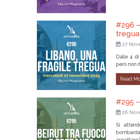
#296 –
tregua
27 Nov
Dalle 4 di
però non ri
Read Mo
#295 –
26 Nov
Si attend
bombardat
aspettare?