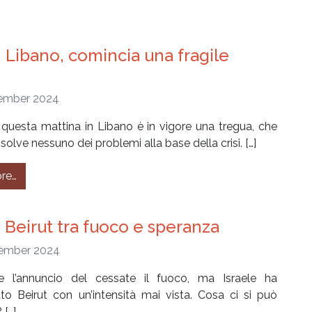
 Libano, comincia una fragile
ember 2024
 questa mattina in Libano è in vigore una tregua, che
solve nessuno dei problemi alla base della crisi. […]
from #296 – Libano, comincia una fragile tregua
re…
 Beirut tra fuoco e speranza
ember 2024
e l’annuncio del cessate il fuoco, ma Israele ha
o Beirut con un’intensità mai vista. Cosa ci si può
 […]