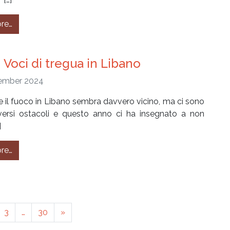
from #295 – Beirut tra fuoco e speranza
re…
 Voci di tregua in Libano
ember 2024
 il fuoco in Libano sembra davvero vicino, ma ci sono
versi ostacoli e questo anno ci ha insegnato a non
]
from #294 – Voci di tregua in Libano
re…
3
…
30
»