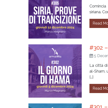
Comincia u
siriana. Con
Read Mo
#302 –
5 Dece
La città d
al-Sham, u
[…]
Read Mo
#301 – 