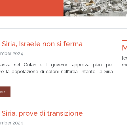
Siria, Israele non si ferma
M
ember 2024
[c
avanza nel Golan e il governo approva piani per
me
e la popolazione di coloni nell’area. Intanto, la Siria
]
from #306 – Siria, Israele non si ferma
re…
Siria, prove di transizione
ember 2024