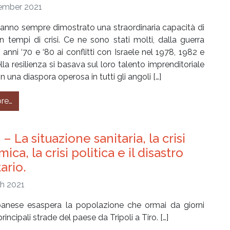
ember 2021
 hanno sempre dimostrato una straordinaria capacità di
n tempi di crisi. Ce ne sono stati molti, dalla guerra
i anni ‘70 e ‘80 ai conflitti con Israele nel 1978, 1982 e
la resilienza si basava sul loro talento imprenditoriale
 in una diaspora operosa in tutti gli angoli […]
from Libano, un Paese che attende. Ma cosa c’è dietro l’a
re…
– La situazione sanitaria, la crisi
ca, la crisi politica e il disastro
ario.
h 2021
libanese esaspera la popolazione che ormai da giorni
rincipali strade del paese da Tripoli a Tiro. […]