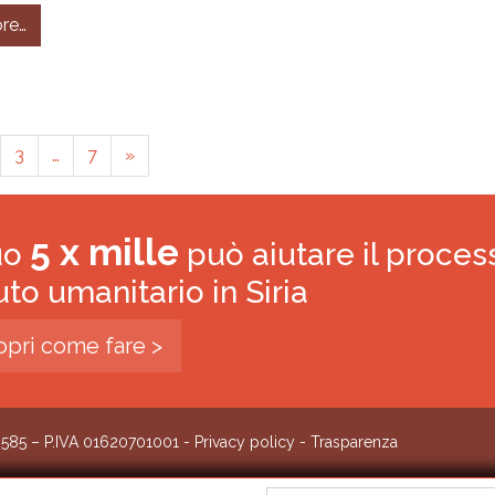
from Libano – La situazione sanitaria, la crisi economica, la 
re…
3
…
7
»
5 x mille
tuo
può aiutare il proces
iuto umanitario in Siria
opri come fare >
0585 – P.IVA 01620701001 -
Privacy policy
-
Trasparenza