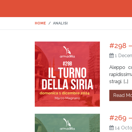
HOME
ANALISI
#298 – 
1 Dece
Aleppo co
rapidissi
stragi. […]
Read Mo
#269 –
14 Octo