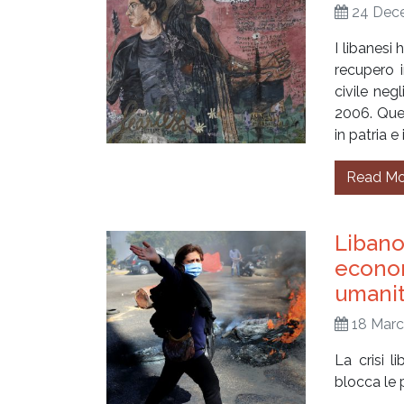
24 Dec
I libanesi
recupero i
civile negl
2006. Quel
in patria e
Read Mo
Libano 
economi
umanit
18 Marc
La crisi 
blocca le p