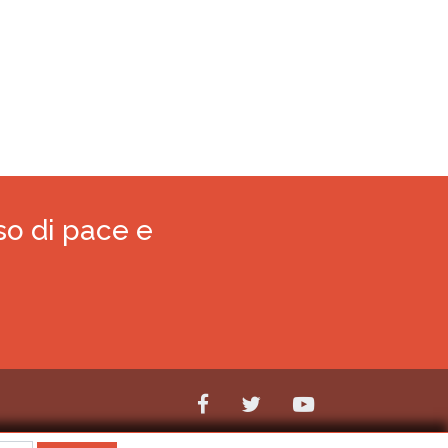
crisi politica e il disastro umanitario.
so di pace e