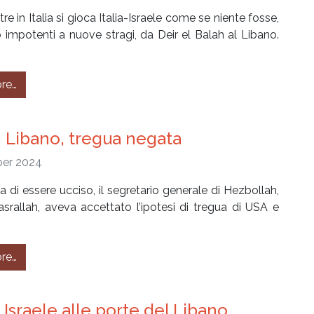
re in Italia si gioca Italia-Israele come se niente fosse,
 impotenti a nuove stragi, da Deir el Balah al Libano.
from #269 – Nuova strage nella notte
re…
 Libano, tregua negata
er 2024
 di essere ucciso, il segretario generale di Hezbollah,
rallah, aveva accettato l’ipotesi di tregua di USA e
from #266 – Libano, tregua negata
re…
 Israele alle porte del Libano