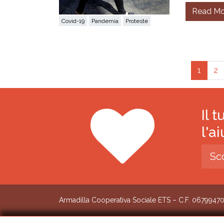
Read Mo
Covid-19
Pandemia
Proteste
Posts navigation
1
2
Il 
l'a
Sc
Armadilla Cooperativa Sociale ETS – C.F. 0679947