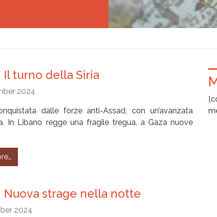
Il turno della Siria
M
mber 2024
[c
nquistata dalle forze anti-Assad, con un’avanzata
me
ma. In Libano regge una fragile tregua, a Gaza nuove
from #298 – Il turno della Siria
re…
 Nuova strage nella notte
ber 2024