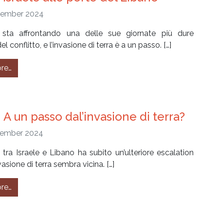
tember 2024
 sta affrontando una delle sue giornate più dure
 del conflitto, e l’invasione di terra è a un passo. […]
from #263 – Israele alle porte del Libano
re…
 A un passo dal’invasione di terra?
tember 2024
to tra Israele e Libano ha subito un’ulteriore escalation
nvasione di terra sembra vicina. […]
from #260 – A un passo dal’invasione di terra?
re…