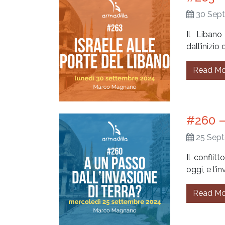
30 Sep
Il Libano
dall’inizio
Read Mo
#260 –
25 Sep
Il conflit
oggi, e l’i
Read Mo