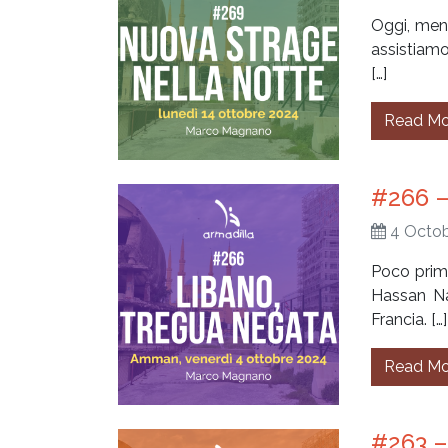
Oggi, ment
assistiamo
[…]
Read Mo
#266 –
4 Octob
Poco prima
Hassan Nas
Francia. […]
Read Mo
#263 –