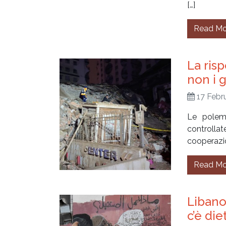
[…]
Read Mo
La ris
non i 
17 Febr
Le polemi
controllat
cooperazio
Read Mo
Libano
c’è die