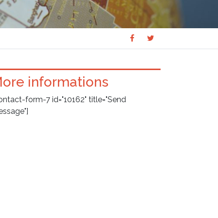
Share
Share
SHARE
on
on
Facebook
Twitter
ore informations
ontact-form-7 id="10162" title="Send
ssage"]