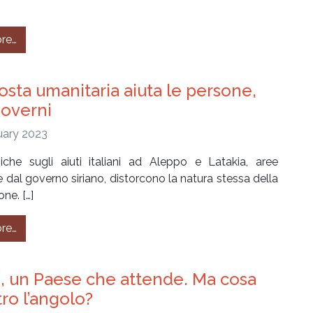
from #42 – Comincia la tregua, si calma anche il fronte li
re…
posta umanitaria aiuta le persone,
governi
uary 2023
che sugli aiuti italiani ad Aleppo e Latakia, aree
e dal governo siriano, distorcono la natura stessa della
ne. […]
from La risposta umanitaria aiuta le persone, non i govern
re…
, un Paese che attende. Ma cosa
tro l’angolo?