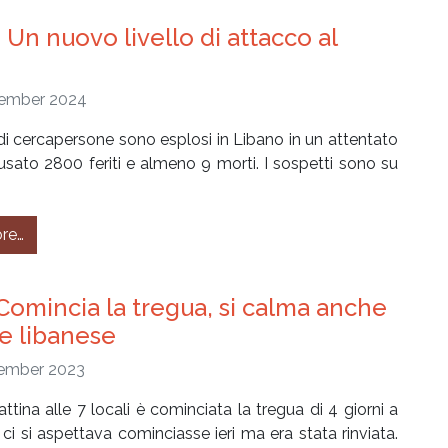
 Un nuovo livello di attacco al
o
ember 2024
di cercapersone sono esplosi in Libano in un attentato
sato 2800 feriti e almeno 9 morti. I sospetti sono su
from #254 – Un nuovo livello di attacco al Libano
re…
Comincia la tregua, si calma anche
te libanese
ember 2023
tina alle 7 locali è cominciata la tregua di 4 giorni a
ci si aspettava cominciasse ieri ma era stata rinviata.