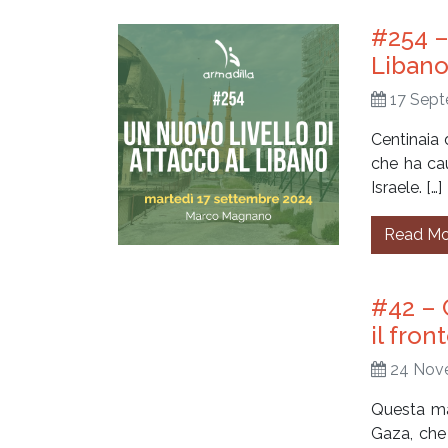
#254 –
Liban
17 Sept
Centinaia 
che ha cau
Israele. […]
Read Mo
#42 – 
il fron
24 Nov
Questa mat
Gaza, che 