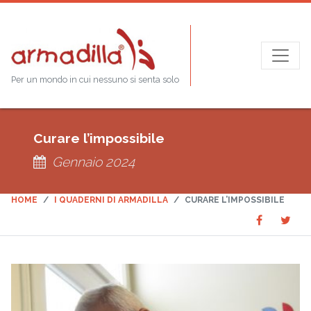
Per un mondo in cui nessuno si senta solo
Curare l’impossibile
Gennaio 2024
HOME
I QUADERNI DI ARMADILLA
CURARE L’IMPOSSIBILE
Share
Sha
SHARE
on
on
Faceboo
Twit