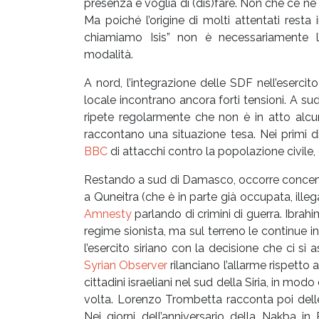
presenza e voglia di (dis)fare. Non che ce n
Ma poiché l’origine di molti attentati rest
chiamiamo Isis” non è necessariamente l
modalità.
A nord, l’integrazione delle SDF nell’esercit
locale incontrano ancora forti tensioni. A su
ripete regolarmente che non è in atto alcun
raccontano una situazione tesa. Nei primi 
BBC
di attacchi contro la popolazione civile,
Restando a sud di Damasco, occorre concentra
a Quneitra (che è in parte già occupata, ill
Amnesty
parlando di crimini di guerra. Ibrahi
regime sionista, ma sul terreno le continue 
l’esercito siriano con la decisione che ci si
Syrian Observer
rilanciano l’allarme rispetto 
cittadini israeliani nel sud della Siria, in m
volta. Lorenzo Trombetta racconta poi delle
Nei giorni dell’anniversario della Nakba in