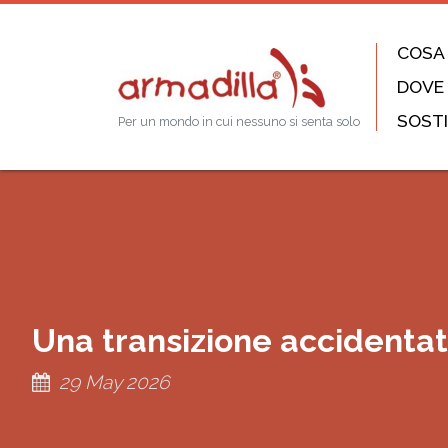
COSA
DOVE
SOSTI
Per un mondo in cui nessuno si senta solo
Una transizione accidenta
29 May 2026