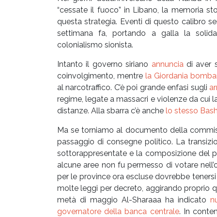
“cessate il fuoco” in Libano, la memoria stor
questa strategia. Eventi di questo calibro 
settimana fa, portando a galla la solida
colonialismo sionista.
Intanto il governo siriano
annuncia
di aver 
coinvolgimento, mentre
la Giordania bomba
al narcotraffico. C’è poi grande enfasi sugli
ar
regime, legate a massacri e violenze da cui l
distanze. Alla sbarra c’è anche
lo stesso Bas
Ma se torniamo al documento della commissi
passaggio di consegne politico. La transiz
sottorappresentate e la composizione del 
alcune aree non fu permesso di votare nell’o
per le province ora escluse dovrebbe tenersi
molte leggi per decreto, aggirando proprio 
metà di maggio Al-Sharaaa ha indicato
nu
governatore della banca centrale
. In conte