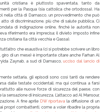
nità cristiana è piuttosto spaventata, tanto da
iamenti per la Pasqua (sia cattolica che ortodossa). Ha
alcol nella città di Damasco, un provvedimento che può
atto di discriminazione, più che di salute pubblica. Ci
ondata di indignazione online, finché le autorità non
eva riferimento era imprecisa: il divieto imposto infine
za cristiana (la città vecchia e Qassa).
tt’altro che esaustiva (ci si potrebbe scrivere un libro
l giro di un mese) è importante citare anche Farhan Al
Sayyida Zaynab, a sud di Damasco,
ucciso dal lancio di
mente settaria, gli episodi sono così tanti da rendere
rsa dalle testate occidentali, ma qui continua a farsi
oprattutto alle nuove forze di sicurezza del paese, con
re la sensazione di insicurezza. L’attacco ad Al Mansour,
zazione. A fine aprile
DW riportava
la diffusione di un
ai propri combattenti, come a voler ribadire la propria