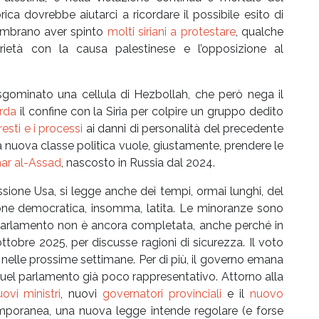
ica dovrebbe aiutarci a ricordare il possibile esito di
sembrano aver spinto
molti siriani a protestare
, qualche
rietà con la causa palestinese e l’opposizione al
sgominato una cellula di Hezbollah, che però nega il
rda
il confine con la Siria per colpire un gruppo dedito
resti e i processi
ai danni di personalità del precedente
a nuova classe politica vuole, giustamente, prendere le
har al-Assad
, nascosto in Russia dal 2024.
one Usa, si legge anche dei tempi, ormai lunghi, del
ione democratica, insomma, latita. Le minoranze sono
parlamento non è ancora completata, anche perché in
ttobre 2025, per discusse ragioni di sicurezza. Il voto
 nelle prossime settimane. Per di più, il governo emana
quel parlamento già poco rappresentativo. Attorno alla
ovi ministri
, nuovi
governatori provinciali
e il
nuovo
mporanea, una nuova legge intende regolare (e forse