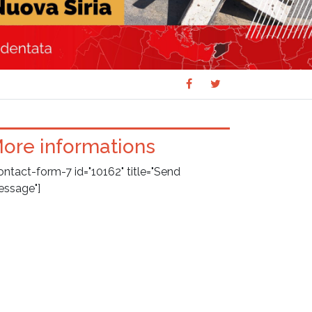
Share
Share
SHARE
on
on
Facebook
Twitter
ore informations
ontact-form-7 id="10162" title="Send
ssage"]