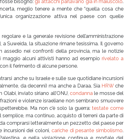
e fosse bisogno:
gli attacchi parlavano già in maiuscolo
.
a incerta, meglio tenere a mente che “quella cosa che
’unica organizzazione attiva nel paese con quelle
o regolare e la generale revisione dell’amministrazione
d, a Suweida, la situazione rimane tesissima. Il governo
 assedio nei confronti della provincia, ma le notizie
di maggio alcuni attivisti hanno ad esempio
rivelato a
 con il ferimento di alcune persone.
rsi anche su Israele e sulle sue quotidiane incursioni
egalmente, da decenni) ma anche a Daraa. Sia
HRW
che
m Olabi, inviato siriano all’ONU,
condanna
le mosse del
infrazioni e violenze israeliane non sembrano smuovere
 aspetterebbe. Ma non c’è solo la guerra:
testate come
al semplice, ma continuo, acquisto di terreni da parte di
odo da comprarsi letteralmente un pezzetto del paese per
 incursioni dei coloni,
cariche di pesante simbolismo
.
 Palestina, e nella violazione continua e mortale del