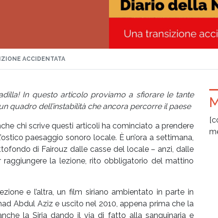
IZIONE ACCIDENTATA
adilla! In questo articolo proviamo a sfiorare le tante
M
e un quadro dell’instabilità che ancora percorre il paese
[c
che chi scrive questi articoli ha cominciato a prendere
me
ell’ostico paesaggio sonoro locale. È un’ora a settimana,
ottofondo di Fairouz dalle casse del locale – anzi, dalle
r raggiungere la lezione, rito obbligatorio del mattino
ezione e l’altra, un film siriano ambientato in parte in
mad Abdul Aziz e uscito nel 2010, appena prima che la
he la Siria dando il via di fatto alla sanguinaria e