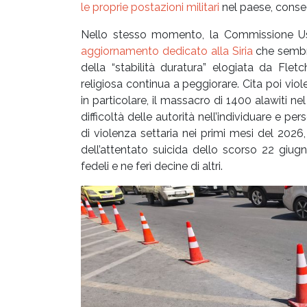
le proprie postazioni militari
nel paese, conseg
Nello stesso momento, la Commissione Usa 
aggiornamento dedicato alla Siria
che sembra
della “stabilità duratura” elogiata da Flet
religiosa continua a peggiorare. Cita poi violen
in particolare, il massacro di 1400 alawiti ne
difficoltà delle autorità nell’individuare e pe
di violenza settaria nei primi mesi del 2026
dell’attentato suicida dello scorso 22 giug
fedeli e ne ferì decine di altri.