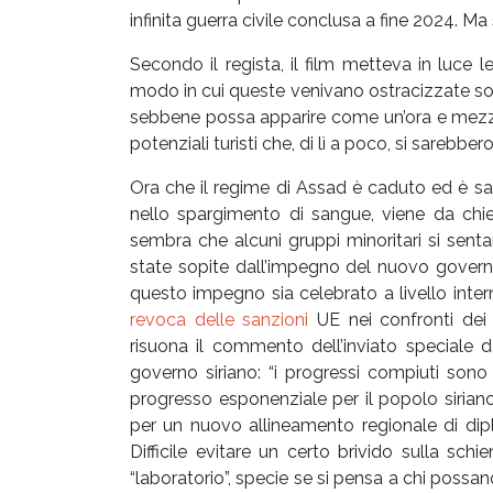
infinita guerra civile conclusa a fine 2024. Ma 
Secondo il regista, il film metteva in luce
modo in cui queste venivano ostracizzate sot
sebbene possa apparire come un’ora e mezza 
potenziali turisti che, di lì a poco, si sarebber
Ora che il regime di Assad è caduto ed è sal
nello spargimento di sangue, viene da chie
sembra che alcuni gruppi minoritari si sent
state sopite dall’impegno del nuovo govern
questo impegno sia celebrato a livello inte
revoca delle sanzioni
UE nei confronti dei m
risuona il commento dell’inviato speciale de
governo siriano: “i progressi compiuti sono
progresso esponenziale per il popolo siriano 
per un nuovo allineamento regionale di dipl
Difficile evitare un certo brivido sulla schi
“laboratorio”, specie se si pensa a chi possan