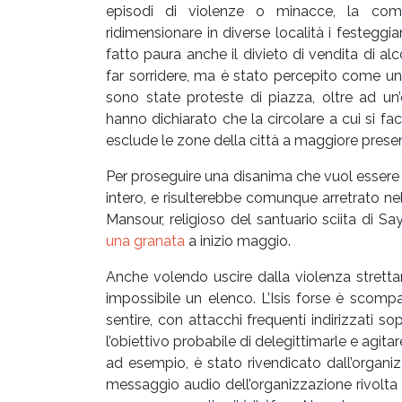
episodi di violenze o minacce, la comu
ridimensionare in diverse località i festegg
fatto paura anche il divieto di vendita di 
far sorridere, ma è stato percepito come un 
sono state proteste di piazza, oltre ad un’
hanno dichiarato che la circolare a cui si fac
esclude le zone della città a maggiore presen
Per proseguire una disanima che vuol essere tu
intero, e risulterebbe comunque arretrato ne
Mansour, religioso del santuario sciita di 
una granata
a inizio maggio.
Anche volendo uscire dalla violenza stretta
impossibile un elenco. L’Isis forse è scompa
sentire, con attacchi frequenti indirizzati s
l’obiettivo probabile di delegittimarle e agita
ad esempio, è stato rivendicato dall’organiz
messaggio audio dell’organizzazione rivolta 