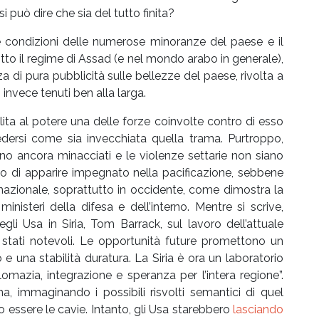
si può dire che sia del tutto finita?
 le condizioni delle numerose minoranze del paese e il
to il regime di Assad (e nel mondo arabo in generale),
di pura pubblicità sulle bellezze del paese, rivolta a
o invece tenuti ben alla larga.
ita al potere una delle forze coinvolte contro di esso
dersi come sia invecchiata quella trama. Purtroppo,
ano ancora minacciati e le violenze settarie non siano
o di apparire impegnato nella pacificazione, sebbene
rnazionale, soprattutto in occidente, come dimostra la
inisteri della difesa e dell’interno. Mentre si scrive,
gli Usa in Siria, Tom Barrack, sul lavoro dell’attuale
 stati notevoli. Le opportunità future promettono un
e una stabilità duratura. La Siria è ora un laboratorio
omazia, integrazione e speranza per l’intera regione”.
ena, immaginando i possibili risvolti semantici di quel
o essere le cavie. Intanto, gli Usa starebbero
lasciando