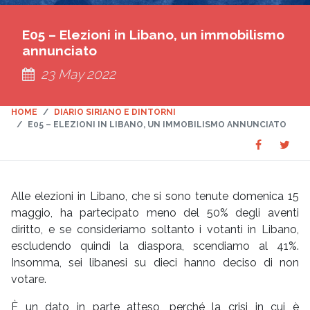
E05 – Elezioni in Libano, un immobilismo
annunciato
23 May 2022
HOME
DIARIO SIRIANO E DINTORNI
E05 – ELEZIONI IN LIBANO, UN IMMOBILISMO ANNUNCIATO
Share
Sha
SHARE
on
on
Faceboo
Twit
Alle elezioni in Libano, che si sono tenute domenica 15
maggio, ha partecipato meno del 50% degli aventi
diritto, e se consideriamo soltanto i votanti in Libano,
escludendo quindi la diaspora, scendiamo al 41%.
Insomma, sei libanesi su dieci hanno deciso di non
votare.
È un dato in parte atteso, perché la crisi in cui è