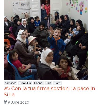
damasco
Disabilità
Donne
Siria
Zam
✍️ Con la tua firma sostieni la pace in
Siria
5 June 2020