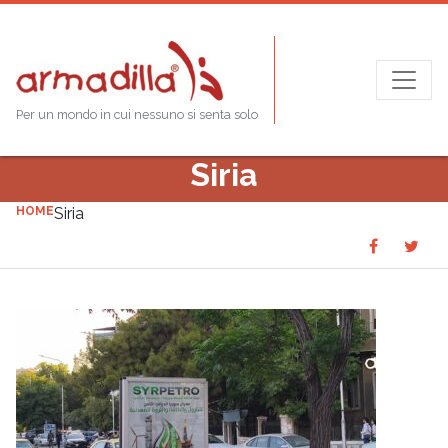
Per un mondo in cui nessuno si senta solo
Siria
HOME
Siria
Share
Sha
SHARE
on
on
Faceboo
Twit