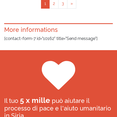
Posts navigation
1
2
3
»
More informations
[contact-form-7 id="10162" title="Send message"]
5 x mille
Il tuo
può aiutare il
processo di pace e l'aiuto umanitario
in Siria