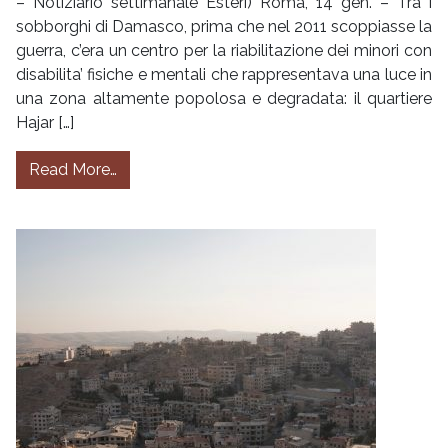
– Notiziario settimanale Esteri) Roma, 14 gen. – Tra i
sobborghi di Damasco, prima che nel 2011 scoppiasse la
guerra, c’era un centro per la riabilitazione dei minori con
disabilita’ fisiche e mentali che rappresentava una luce in
una zona altamente popolosa e degradata: il quartiere
Hajar […]
from Siria, la onlus Armadilla: L’Ue non ignori
Read More…