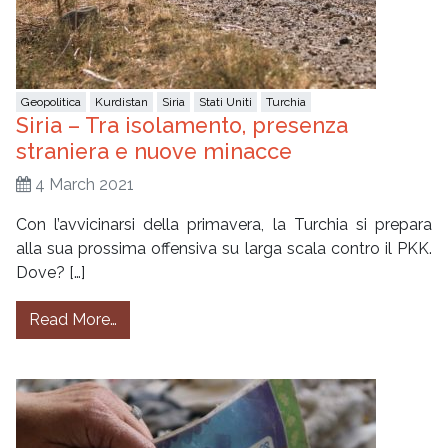
Geopolitica
Kurdistan
Siria
Stati Uniti
Turchia
Siria – Tra isolamento, presenza
straniera e nuove minacce
4 March 2021
Con l’avvicinarsi della primavera, la Turchia si prepara
alla sua prossima offensiva su larga scala contro il PKK.
Dove? […]
from Siria – Tra isolamento, presenza strani
Read More…