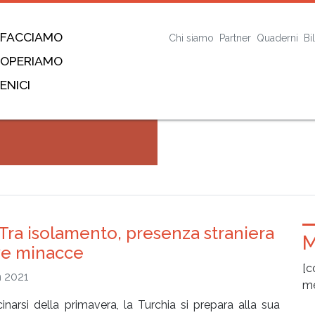
 FACCIAMO
Chi siamo
Partner
Quaderni
Bi
 OPERIAMO
ENICI
– Tra isolamento, presenza straniera
M
ve minacce
[c
 2021
me
cinarsi della primavera, la Turchia si prepara alla sua