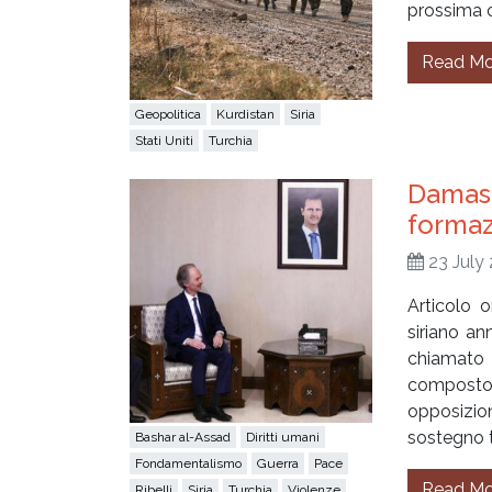
prossima o
Read Mo
Geopolitica
Kurdistan
Siria
Stati Uniti
Turchia
Damasc
formaz
23 July
Articolo o
siriano an
chiamato 
composto 
opposizio
sostegno tu
Bashar al-Assad
Diritti umani
Fondamentalismo
Guerra
Pace
Read Mo
Ribelli
Siria
Turchia
Violenze