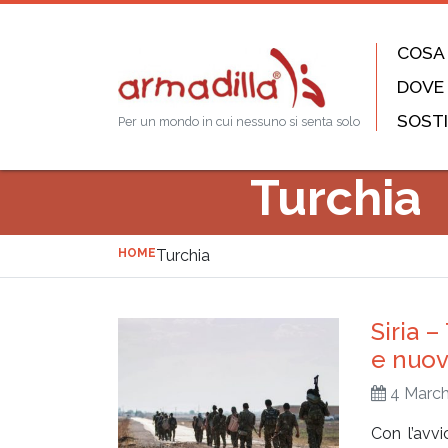
COSA
DOVE
SOSTI
Per un mondo in cui nessuno si senta solo
Turchia
HOME
Turchia
Siria 
e nuo
4 March
Con l’avvi