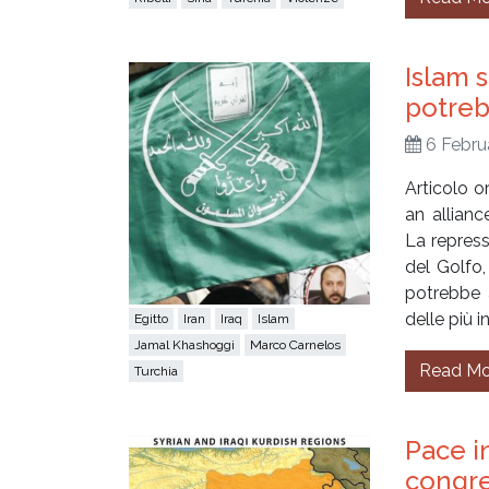
Islam 
potreb
6 Febru
Articolo o
an allian
La repressi
del Golfo,
potrebbe 
delle più 
Egitto
Iran
Iraq
Islam
Jamal Khashoggi
Marco Carnelos
Read Mo
Turchia
Pace in
congre