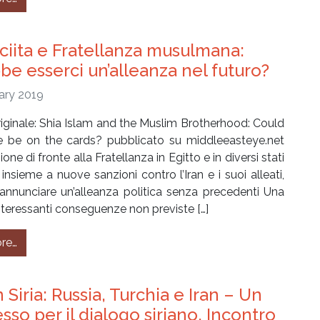
sciita e Fratellanza musulmana:
be esserci un’alleanza nel futuro?
ary 2019
riginale: Shia Islam and the Muslim Brotherhood: Could
ce be on the cards? pubblicato su middleeasteye.net
one di fronte alla Fratellanza in Egitto e in diversi stati
 insieme a nuove sanzioni contro l’Iran e i suoi alleati,
annunciare un’alleanza politica senza precedenti Una
interessanti conseguenze non previste […]
from Islam sciita e Fratellanza musulmana: potrebbe esser
re…
 Siria: Russia, Turchia e Iran – Un
sso per il dialogo siriano. Incontro