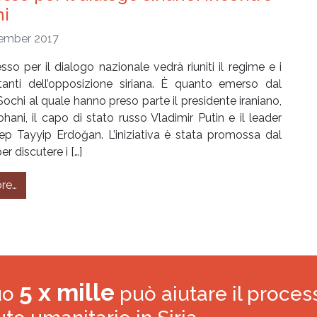
hi
ember 2017
so per il dialogo nazionale vedrà riuniti il regime e i
tanti dell’opposizione siriana. È quanto emerso dal
 Sochi al quale hanno preso parte il presidente iraniano,
ani, il capo di stato russo Vladimir Putin e il leader
ep Tayyip Erdoğan. L’iniziativa è stata promossa dal
r discutere i […]
from Pace in Siria: Russia, Turchia e Iran – Un congresso per
re…
5 x mille
tuo
può aiutare il proces