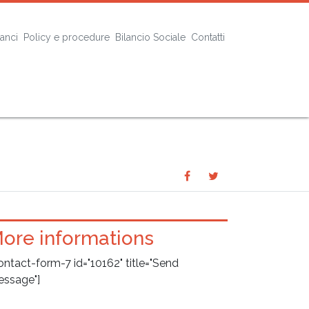
lanci
Policy e procedure
Bilancio Sociale
Contatti
Share
Share
SHARE
on
on
Facebook
Twitter
ore informations
ontact-form-7 id="10162" title="Send
ssage"]