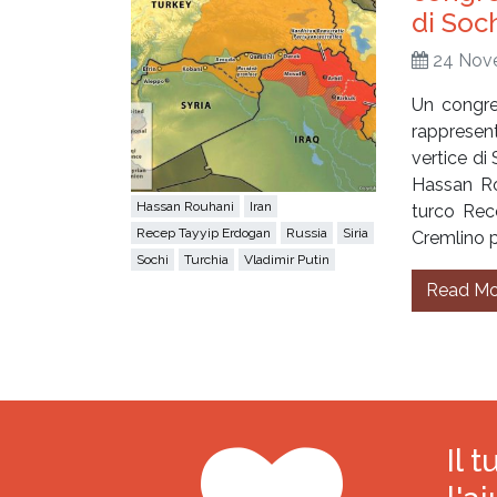
di Soc
24 Nov
Un congres
rappresen
vertice di
Hassan Roh
Hassan Rouhani
Iran
turco Rec
Recep Tayyip Erdogan
Russia
Siria
Cremlino pe
Sochi
Turchia
Vladimir Putin
Read Mo
Il 