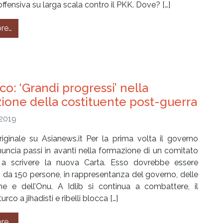
ffensiva su larga scala contro il PKK. Dove? […]
from Siria – Tra isolamento, presenza straniera e nuove 
re…
o: ‘Grandi progressi’ nella
ione della costituente post-guerra
 2019
riginale su Asianews.it Per la prima volta il governo
nuncia passi in avanti nella formazione di un comitato
a scrivere la nuova Carta. Esso dovrebbe essere
da 150 persone, in rappresentanza del governo, delle
ne e dell’Onu. A Idlib si continua a combattere, il
rco a jihadisti e ribelli blocca […]
from Damasco: ‘Grandi progressi’ nella formazione della 
re…