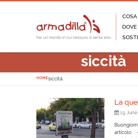
COSA
DOVE
SOSTI
Per un mondo in cui nessuno si senta solo
siccità
HOME
siccità
La que
19 June
Buongiorn
articolo