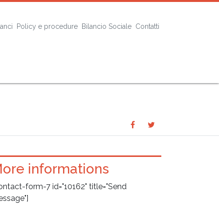
lanci
Policy e procedure
Bilancio Sociale
Contatti
Share
Share
SHARE
on
on
Facebook
Twitter
ore informations
ontact-form-7 id="10162" title="Send
ssage"]