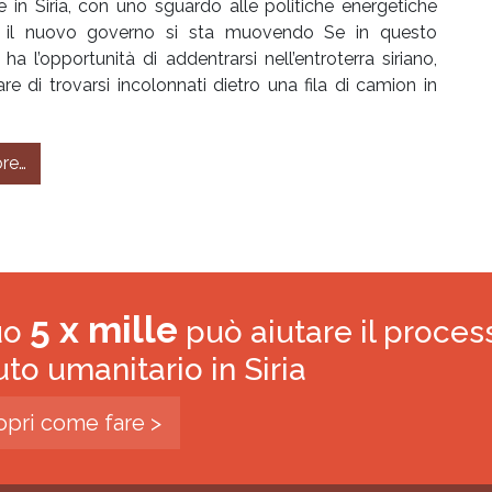
 in Siria, con uno sguardo alle politiche energetiche
e il nuovo governo si sta muovendo Se in questo
 ha l’opportunità di addentrarsi nell’entroterra siriano,
re di trovarsi incolonnati dietro una fila di camion in
from La questione eco-climatica in Siria
re…
5 x mille
tuo
può aiutare il proces
iuto umanitario in Siria
opri come fare >