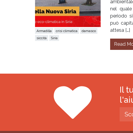
ambientale
nel qual
periodo si
può capita
attesa […]
Armadilla
crisi climatica
damasco
siccità
Siria
Read Mo
Il 
l'a
Sc