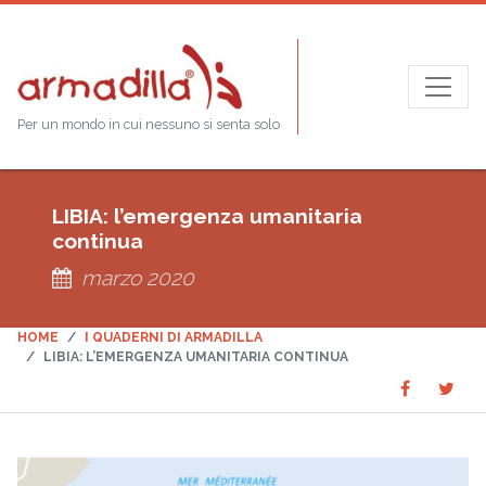
Per un mondo in cui nessuno si senta solo
LIBIA: l’emergenza umanitaria
continua
marzo 2020
HOME
I QUADERNI DI ARMADILLA
LIBIA: L’EMERGENZA UMANITARIA CONTINUA
Share
Sha
SHARE
on
on
Faceboo
Twit