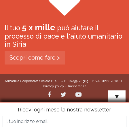
5 x mille
Il tuo
può aiutare il
processo di pace e l'aiuto umanitario
in Siria
Scopri come fare >
Armadilla Cooperativa Sociale ETS – C.F. 06799470585 – P.IVA 01620701001 -
Privacy policy
-
Trasparenza
▼
Ricevi ogni mese la nostra newsletter