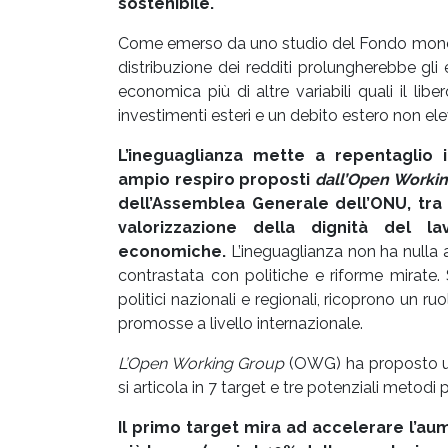
sostenibile.
Come emerso da uno studio del Fondo monetar
distribuzione dei redditi prolungherebbe gli e
economica più di altre variabili quali il libe
investimenti esteri e un debito estero non el
L’ineguaglianza mette a repentaglio 
ampio respiro proposti
dall’Open Worki
dell’Assemblea Generale dell’ONU, tra i
valorizzazione della dignità del l
economiche.
L’ineguaglianza non ha nulla a
contrastata con politiche e riforme mirate. 
politici nazionali e regionali, ricoprono un r
promosse a livello internazionale.
L’Open Working Group
(OWG) ha proposto un 
si articola in 7 target e tre potenziali metodi pe
Il primo target mira ad accelerare l’a