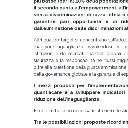
più basse (pari al 40% della popolazion
il secondo punta all’empowerment, all’in
senza discriminazioni di razza, etnia o 
garantire pari opportunità e di rid
dall’eliminazione delle discriminazioni a
Altri quattro target si concentrano sull’ado
maggiore uguaglianza avvalendosi di: pol
istituzioni e dei mercati finanziari globali, po
sicurezza e la responsabilità nei flussi migr
oltre alla questione della giusta ammissione d
della governance globale e la garanzia di esp
I mezzi proposti per l’implementazion
quantificare e a sviluppare indicatori
riduzione dell’ineguaglianza.
Ecco perché sono necessarie ulteriori riflessio
Tra le possibili azioni proposte ricordi