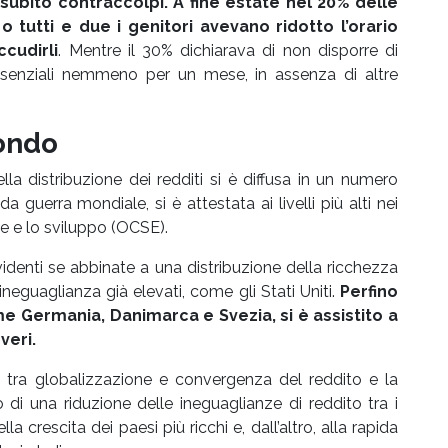
subito contraccolpi. A fine estate nel 20% delle
 o tutti e due i genitori avevano ridotto l’orario
ccudirli
. Mentre il 30% dichiarava di non disporre di
 essenziali nemmeno per un mese, in assenza di altre
ondo
lla distribuzione dei redditi si è diffusa in un numero
a guerra mondiale, si è attestata ai livelli più alti nei
e e lo sviluppo (OCSE).
evidenti se abbinate a una distribuzione della ricchezza
ineguaglianza già elevati, come gli Stati Uniti.
Perfino
ome Germania, Danimarca e Svezia, si è assistito a
veri.
e tra globalizzazione e convergenza del reddito e la
di una riduzione delle ineguaglianze di reddito tra i
a crescita dei paesi più ricchi e, dall’altro, alla rapida