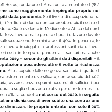
 Jeff Bezos, fondatore di Amazon, è aumentato di 78,2
donne sono maggiormente impiegate proprio nei
lpiti dalla pandemia.
Se il livello di occupazione tra
 112 milioni di donne non correrebbero più il rischio di
reddito. Ciò è evidente in Medioriente e Africa del nord,
a forza lavoro ma le perdite di posti di lavoro dovute
sull’occupazione femminile per il 40%. In generale, le
a lavoro impiegata in professioni sanitarie o lavori
iori rischi in tempo di pandemia – sanitari ma anche
 metà 2019 – secondo gli ultimi dati disponibili – il
 popolazione possedeva oltre 6 volte la ricchezza
one
. Allo scoppio dell’emergenza sanitaria il grado di
e era estremamente diversificato, con poco più del 40%
ziaria, ovvero senza risparmi accumulati sufficienti per
sopra la soglia di povertà relativa per oltre tre mesi. Lo
nca d’Italia condotte
nel corso del 2020: in seguito
taliane dichiarava di aver subito una contrazione
sto dimezzarsi le proprie entrate, con solo il 20%