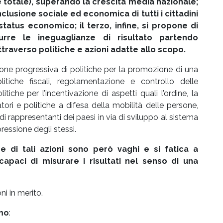
e totale), superando la crescita media nazionale;
clusione sociale ed economica di tutti i cittadini
status economico; il terzo, infine, si propone di
urre le ineguaglianze di risultato partendo
ttraverso politiche e azioni adatte allo scopo.
zione progressiva di politiche per la promozione di una
itiche fiscali, regolamentazione e controllo delle
litiche per l’incentivazione di aspetti quali l’ordine, la
atori e politiche a difesa della mobilità delle persone,
i rappresentanti dei paesi in via di sviluppo al sistema
ressione degli stessi.
e di tali azioni sono però vaghi e si fatica a
 capaci di misurare i risultati nel senso di una
ni in merito.
amo
: