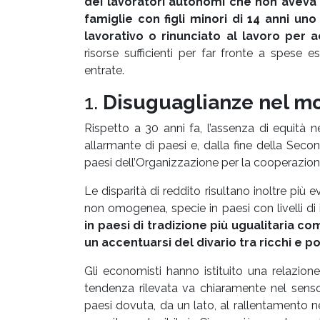
dei lavoratori autonomi che non aveva 
famiglie con figli minori di 14 anni uno
lavorativo o rinunciato al lavoro per a
risorse sufficienti per far fronte a spese
entrate.
1.
Disuguaglianze nel m
Rispetto a 30 anni fa, l’assenza di equità ne
allarmante di paesi e, dalla fine della Second
paesi dell’Organizzazione per la cooperazion
Le disparità di reddito risultano inoltre più 
non omogenea, specie in paesi con livelli di 
in paesi di tradizione più ugualitaria c
un accentuarsi del divario tra ricchi e po
Gli economisti hanno istituito una relazion
tendenza rilevata va chiaramente nel senso 
paesi dovuta, da un lato, al rallentamento nell