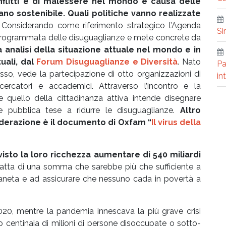
nflitti e di malessere nel mondo e causa delle
no sostenibile. Quali politiche vanno realizzate
?
Considerando come riferimento strategico l’Agenda
Si
ne programmata delle disuguaglianze e mete concrete da
 analisi della situazione attuale nel mondo e in
uali, dal
Forum Disuguaglianze e Diversità
. Nato
Pa
asso, vede la partecipazione di otto organizzazioni di
in
cercatori e accademici. Attraverso l’incontro e la
e quello della cittadinanza attiva intende disegnare
 e pubblica tese a ridurre le disuguaglianze.
Altro
derazione è il documento di Oxfam “
Il virus della
visto la loro ricchezza aumentare di 540 miliardi
tratta di una somma che sarebbe più che sufficiente a
 pianeta e ad assicurare che nessuno cada in povertà a
20, mentre la pandemia innescava la più grave crisi
o centinaia di milioni di persone disoccupate o sotto-