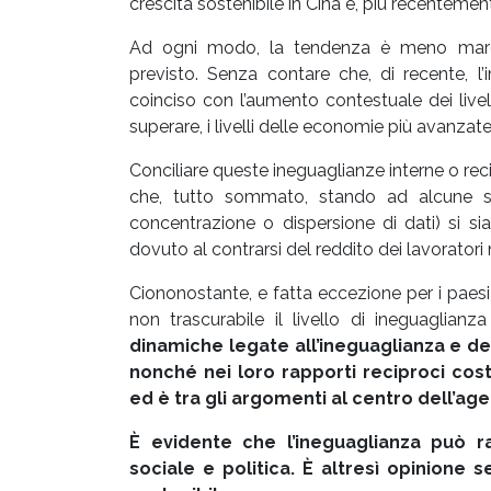
crescita sostenibile in Cina e, più recentemente
Ad ogni modo, la tendenza è meno marca
previsto. Senza contare che, di recente, l’
coinciso con l’aumento contestuale dei livell
superare, i livelli delle economie più avanzate
Conciliare queste ineguaglianze interne o rec
che, tutto sommato, stando ad alcune sti
concentrazione o dispersione di dati) si sia
dovuto al contrarsi del reddito dei lavoratori 
Ciononostante, e fatta eccezione per i paesi
non trascurabile il livello di ineguaglianz
dinamiche legate all’ineguaglianza e dell
nonché nei loro rapporti reciproci cost
ed è tra gli argomenti al centro dell’ag
È evidente che l’ineguaglianza può ra
sociale e politica. È altresì opinione