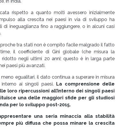
, in India.
ta rispetto a quanto molti avessero inizialmente
impulso alla crescita nei paesi in via di sviluppo ha
i di ineguaglianza fino a raggiungere, o in alcuni casi
.
iproche tra stati non è compito facile malgrado il fatto
me, il coefficiente di Gini globale (che misura la
 ridotto negli ultimi 20 anni; questo è in larga parte
nei paesi più avanzati.
 meno egualitari, il dato continua a superare in misura
a interno ai singoli paesi.
La comprensione delle
e loro ripercussioni all’interno dei singoli paesi
ituisce una delle maggiori sfide per gli studiosi
enda per lo sviluppo post-2015.
ppresentare una seria minaccia alla stabilità
 sempre più diffusa che possa minare la crescita