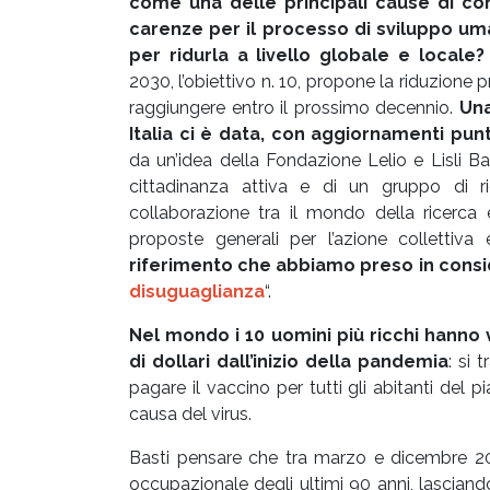
come una delle principali cause di co
carenze per il processo di sviluppo uma
per ridurla a livello globale e locale
2030, l’obiettivo n. 10, propone la riduzio
raggiungere entro il prossimo decennio.
Una
Italia ci è data, con aggiornamenti punt
da un’idea della Fondazione Lelio e Lisli B
cittadinanza attiva e di un gruppo di ri
collaborazione tra il mondo della ricerca 
proposte generali per l’azione collettiva
riferimento che abbiamo preso in consi
disuguaglianza
“.
Nel mondo i 10 uomini più ricchi hanno 
di dollari dall’inizio della pandemia
: si 
pagare il vaccino per tutti gli abitanti del
causa del virus.
Basti pensare che tra marzo e dicembre 20
occupazionale degli ultimi 90 anni, lasciand