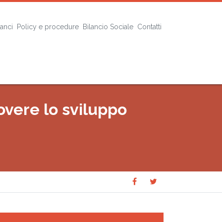
lanci
Policy e procedure
Bilancio Sociale
Contatti
overe lo sviluppo
Share
Share
SHARE
on
on
Facebook
Twitter