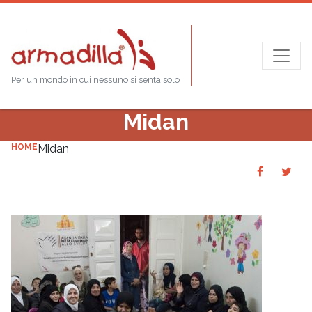
Per un mondo in cui nessuno si senta solo
Midan
HOME
Midan
Share
Sha
SHARE
on
on
Faceboo
Twit