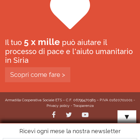
5 x mille
Il tuo
può aiutare il
processo di pace e l'aiuto umanitario
in Siria
Scopri come fare >
Armadilla Cooperativa Sociale ETS – C.F. 06799470585 – P.IVA 01620701001 -
Privacy policy
-
Trasparenza
▼
Ricevi ogni mese la nostra newsletter