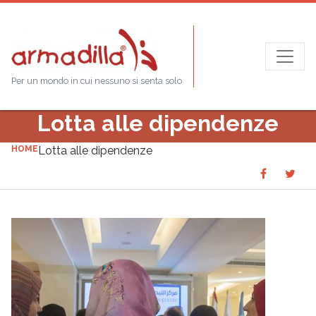
Per un mondo in cui nessuno si senta solo
Lotta alle dipendenze
HOME
Lotta alle dipendenze
Share
Sha
SHARE
on
on
Faceboo
Twit