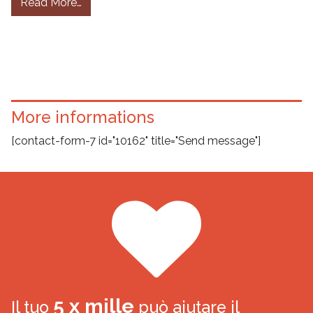
from Siria, la vittoria di Assad impone nuovi eq
Read More…
More informations
[contact-form-7 id="10162" title="Send message"]
5 x mille
Il tuo
può aiutare il