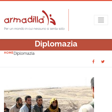
Per un mondo in cui nessuno si senta solo
Diplomazia
HOME
Diplomazia
Share
Sha
SHARE
on
on
Faceboo
Twit