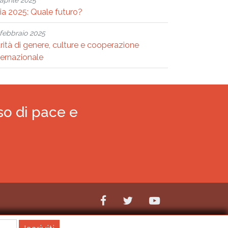
aprile 2025
ria 2025: Quale futuro?
febbraio 2025
rità di genere, culture e cooperazione
ternazionale
so di pace e