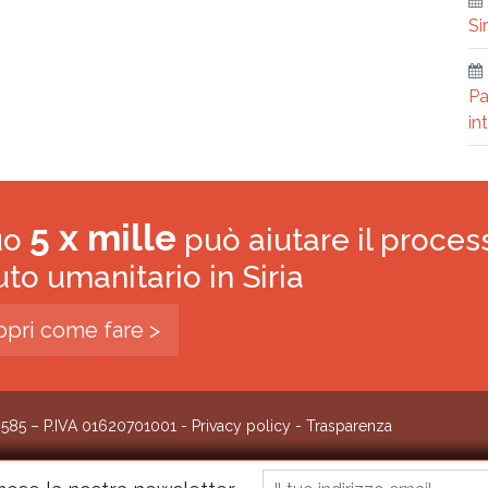
Si
Pa
in
5 x mille
tuo
può aiutare il proces
iuto umanitario in Siria
opri come fare >
0585 – P.IVA 01620701001 -
Privacy policy
-
Trasparenza