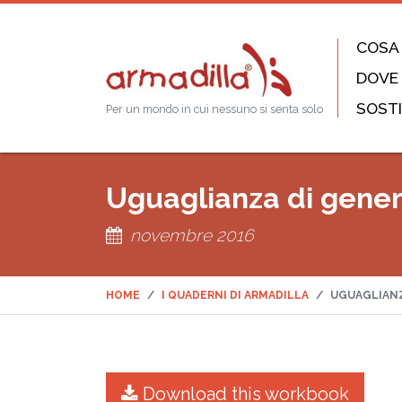
COSA
DOVE
SOSTI
Per un mondo in cui nessuno si senta solo
Uguaglianza di gener
novembre 2016
HOME
I QUADERNI DI ARMADILLA
UGUAGLIANZ
Download this workbook