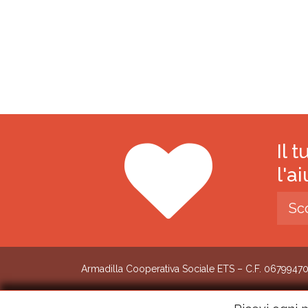
Il 
l'a
Sc
Armadilla Cooperativa Sociale ETS – C.F. 0679947