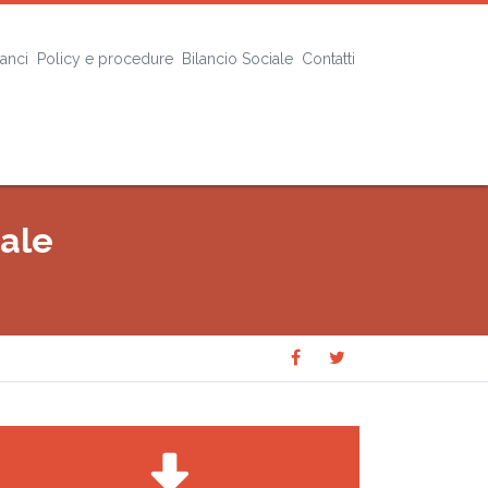
lanci
Policy e procedure
Bilancio Sociale
Contatti
nale
Share
Share
SHARE
on
on
Facebook
Twitter