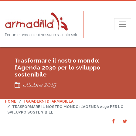
Per un mondo in cui nessuno si senta solo
Trasformare il nostro mondo:
l’Agenda 2030 per lo sviluppo
sostenibile
ottobre 2015
HOME
I QUADERNI DI ARMADILLA
TRASFORMARE IL NOSTRO MONDO: L’AGENDA 2030 PER LO
SVILUPPO SOSTENIBILE
Share
Sha
SHARE
on
on
Faceboo
Twit