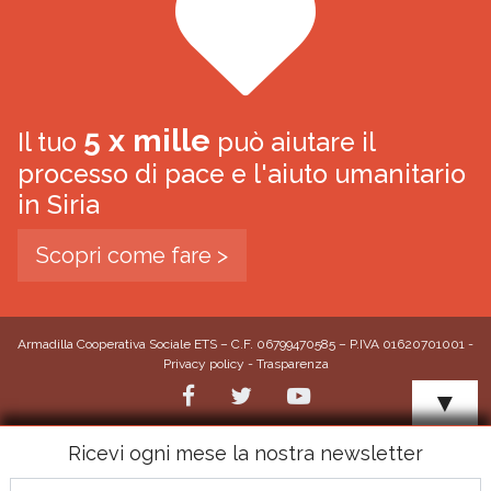
5 x mille
Il tuo
può aiutare il
processo di pace e l'aiuto umanitario
in Siria
Scopri come fare >
Armadilla Cooperativa Sociale ETS – C.F. 06799470585 – P.IVA 01620701001 -
Privacy policy
-
Trasparenza
▼
Ricevi ogni mese la nostra newsletter