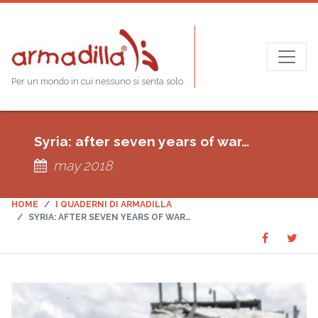
Per un mondo in cui nessuno si senta solo
Syria: after seven years of war…
may 2018
HOME
I QUADERNI DI ARMADILLA
SYRIA: AFTER SEVEN YEARS OF WAR…
Share
Sha
SHARE
on
on
Faceboo
Twit