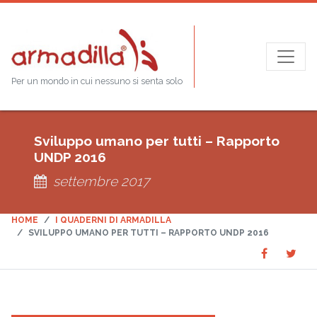
Per un mondo in cui nessuno si senta solo
Sviluppo umano per tutti – Rapporto
UNDP 2016
settembre 2017
HOME
I QUADERNI DI ARMADILLA
SVILUPPO UMANO PER TUTTI – RAPPORTO UNDP 2016
Share
Sha
SHARE
on
on
Faceboo
Twit