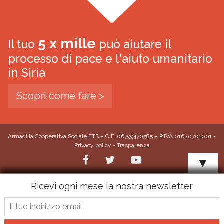
5 x mille
Il tuo
può aiutare il
processo di pace e l'aiuto umanitario
in Siria
Scopri come fare >
Armadilla Cooperativa Sociale ETS – C.F. 06799470585 – P.IVA 01620701001 -
Privacy policy
-
Trasparenza
▼
Ricevi ogni mese la nostra newsletter