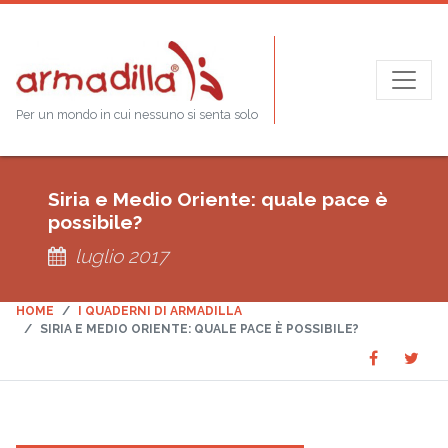
Per un mondo in cui nessuno si senta solo
Siria e Medio Oriente: quale pace è
possibile?
luglio 2017
HOME
I QUADERNI DI ARMADILLA
SIRIA E MEDIO ORIENTE: QUALE PACE È POSSIBILE?
Share
Sha
SHARE
on
on
Faceboo
Twit