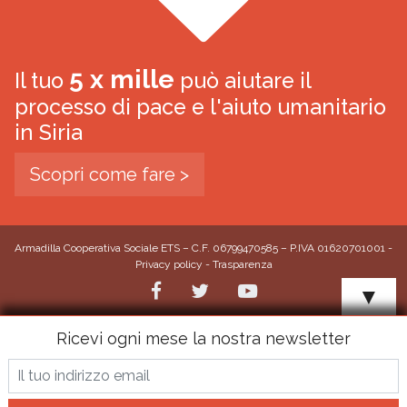
5 x mille
Il tuo
può aiutare il
processo di pace e l'aiuto umanitario
in Siria
Scopri come fare >
Armadilla Cooperativa Sociale ETS – C.F. 06799470585 – P.IVA 01620701001 -
Privacy policy
-
Trasparenza
▼
Ricevi ogni mese la nostra newsletter