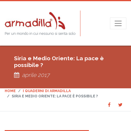
Per un mondo in cui nessuno si senta solo
Siria e Medio Oriente: La pace è
possibile ?
aprile 2017
HOME
I QUADERNI DI ARMADILLA
SIRIA E MEDIO ORIENTE: LA PACE È POSSIBILE ?
Share
Sha
SHARE
on
on
Faceboo
Twit