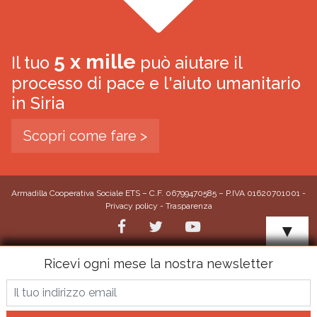
5 x mille
Il tuo
può aiutare il
processo di pace e l'aiuto umanitario
in Siria
Scopri come fare >
Armadilla Cooperativa Sociale ETS – C.F. 06799470585 – P.IVA 01620701001 -
Privacy policy
-
Trasparenza
▼
Ricevi ogni mese la nostra newsletter