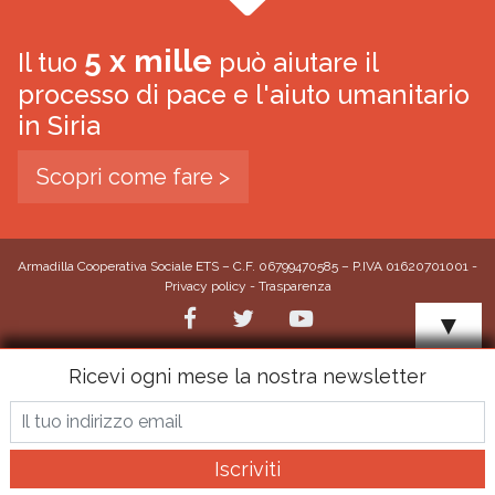
5 x mille
Il tuo
può aiutare il
processo di pace e l'aiuto umanitario
in Siria
Scopri come fare >
Armadilla Cooperativa Sociale ETS – C.F. 06799470585 – P.IVA 01620701001 -
Privacy policy
-
Trasparenza
▼
Ricevi ogni mese la nostra newsletter