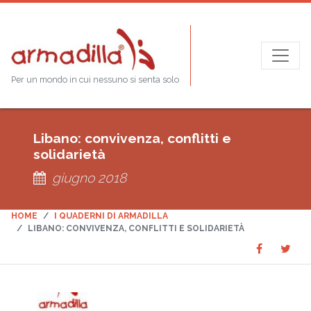
Per un mondo in cui nessuno si senta solo
Libano: convivenza, conflitti e
solidarietà
giugno 2018
HOME
I QUADERNI DI ARMADILLA
LIBANO: CONVIVENZA, CONFLITTI E SOLIDARIETÀ
Share
Sha
SHARE
on
on
Faceboo
Twit