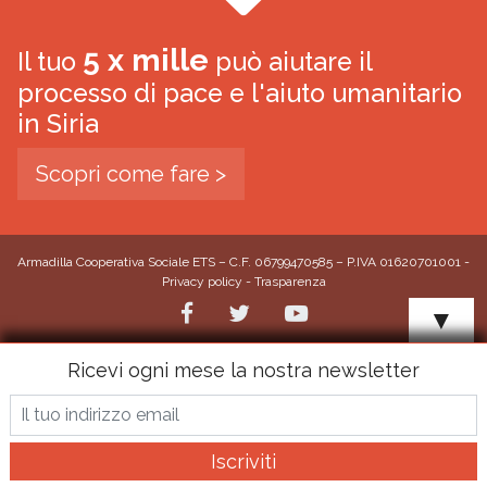
5 x mille
Il tuo
può aiutare il
processo di pace e l'aiuto umanitario
in Siria
Scopri come fare >
Armadilla Cooperativa Sociale ETS – C.F. 06799470585 – P.IVA 01620701001 -
Privacy policy
-
Trasparenza
▼
Ricevi ogni mese la nostra newsletter