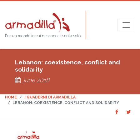
Per un mondo in cui nessuno si senta solo
Lebanon: coexistence, conflict and
solidarity
june 2018
HOME
I QUADERNI DI ARMADILLA
LEBANON: COEXISTENCE, CONFLICT AND SOLIDARITY
Share
Sha
SHARE
on
on
Faceboo
Twit