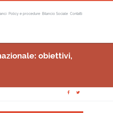
lanci
Policy e procedure
Bilancio Sociale
Contatti
zionale: obiettivi,
Share
Share
SHARE
on
on
Facebook
Twitter