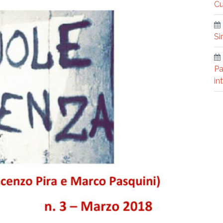
Cu
Si
Pa
in