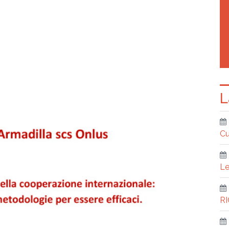
L
Cu
Le
R