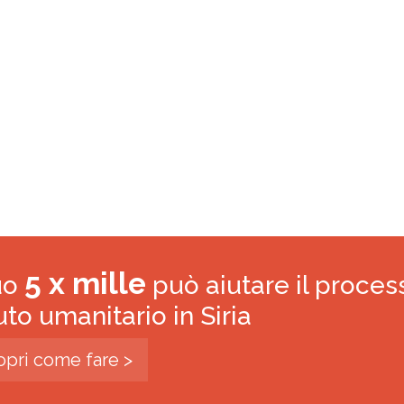
5 x mille
tuo
può aiutare il proces
iuto umanitario in Siria
opri come fare >