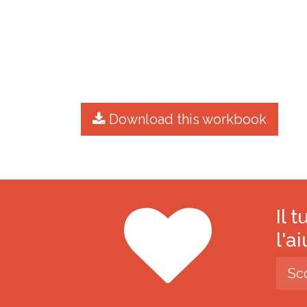
Download this workbook
Il 
l'a
Sc