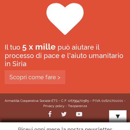
5 x mille
Il tuo
può aiutare il
processo di pace e l'aiuto umanitario
in Siria
Scopri come fare >
Armadilla Cooperativa Sociale ETS – C.F. 06799470585 – P.IVA 01620701001 -
Privacy policy
-
Trasparenza
▼
Ricevi ogni mese la nostra newsletter