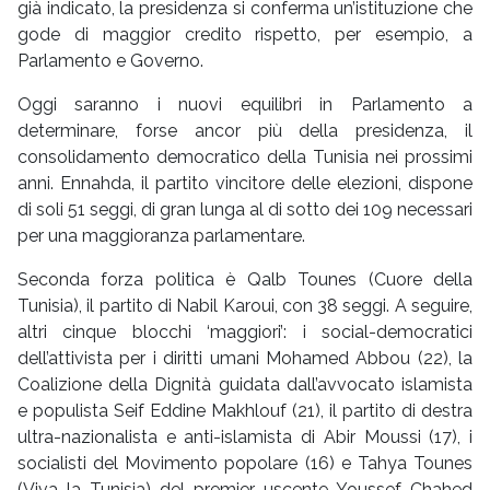
già indicato, la presidenza si conferma un’istituzione che
gode di maggior credito rispetto, per esempio, a
Parlamento e Governo.
Oggi saranno i nuovi equilibri in Parlamento a
determinare, forse ancor più della presidenza, il
consolidamento democratico della Tunisia nei prossimi
anni. Ennahda, il partito vincitore delle elezioni, dispone
di soli 51 seggi, di gran lunga al di sotto dei 109 necessari
per una maggioranza parlamentare.
Seconda forza politica è Qalb Tounes (Cuore della
Tunisia), il partito di Nabil Karoui, con 38 seggi. A seguire,
altri cinque blocchi ‘maggiori’: i social-democratici
dell’attivista per i diritti umani Mohamed Abbou (22), la
Coalizione della Dignità guidata dall’avvocato islamista
e populista Seif Eddine Makhlouf (21), il partito di destra
ultra-nazionalista e anti-islamista di Abir Moussi (17), i
socialisti del Movimento popolare (16) e Tahya Tounes
(Viva la Tunisia) del premier uscente Youssef Chahed