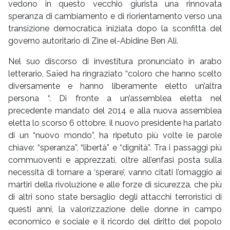
vedono in questo vecchio giurista una rinnovata
speranza di cambiamento e di riorientamento verso una
transizione democratica iniziata dopo la sconfitta del
governo autoritario di Zine el-Abidine Ben Ali.
Nel suo discorso di investitura pronunciato in arabo
letterario, Saïed ha ringraziato “coloro che hanno scelto
diversamente e hanno liberamente eletto un’altra
persona “. Di fronte a un’assemblea eletta nel
precedente mandato del 2014 e alla nuova assemblea
eletta lo scorso 6 ottobre, il nuovo presidente ha parlato
di un “nuovo mondo”, ha ripetuto più volte le parole
chiave: “speranza”, “libertà” e “dignità”. Tra i passaggi più
commuoventi e apprezzati, oltre all’enfasi posta sulla
necessità di tornare a ‘sperare’, vanno citati l’omaggio ai
martiri della rivoluzione e alle forze di sicurezza, che più
di altri sono state bersaglio degli attacchi terroristici di
questi anni, la valorizzazione delle donne in campo
economico e sociale e il ricordo del diritto del popolo