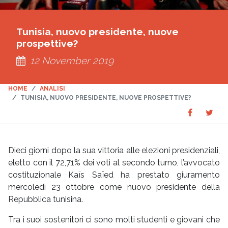
Tunisia, nuovo presidente, nuove
prospettive?
12 November 2019
HOME
ANALISI
TUNISIA, NUOVO PRESIDENTE, NUOVE PROSPETTIVE?
Share
Sha
SHARE
on
on
Faceboo
Twit
Dieci giorni dopo la sua vittoria alle elezioni presidenziali,
eletto con il 72,71% dei voti al secondo turno, l’avvocato
costituzionale Kaïs Saïed ha prestato giuramento
mercoledì 23 ottobre come nuovo presidente della
Repubblica tunisina.
Tra i suoi sostenitori ci sono molti studenti e giovani che