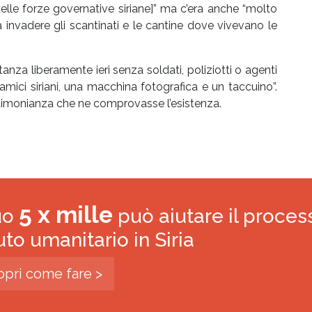
lle forze governative siriane]” ma c’era anche “molto
 invadere gli scantinati e le cantine dove vivevano le
anza liberamente ieri senza soldati, poliziotti o agenti
 amici siriani, una macchina fotografica e un taccuino”.
timonianza che ne comprovasse l’esistenza.
5 x mille
tuo
può aiutare il proces
iuto umanitario in Siria
opri come fare >