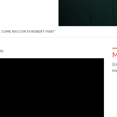
SE COME RACCONTA ROBERT FISK?“
o.
M
[c
me