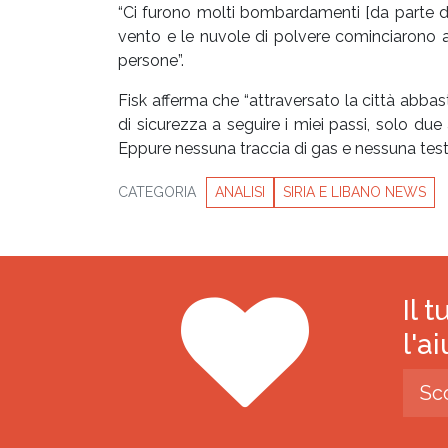
“Ci furono molti bombardamenti [da parte de
vento e le nuvole di polvere cominciarono a
persone”.
Fisk afferma che “attraversato la città abbast
di sicurezza a seguire i miei passi, solo due
Eppure nessuna traccia di gas e nessuna tes
CATEGORIA
ANALISI
SIRIA E LIBANO NEWS
Il 
l'a
Sc