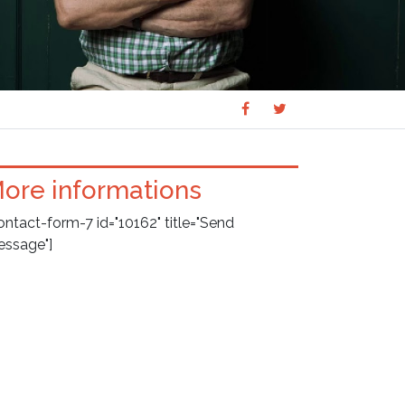
Share
Share
SHARE
on
on
Facebook
Twitter
ore informations
ontact-form-7 id="10162" title="Send
ssage"]