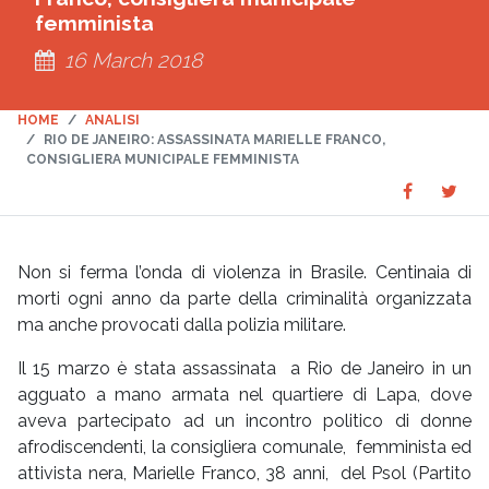
femminista
16 March 2018
HOME
ANALISI
RIO DE JANEIRO: ASSASSINATA MARIELLE FRANCO,
CONSIGLIERA MUNICIPALE FEMMINISTA
Share
Sha
SHARE
on
on
Faceboo
Twit
Non si ferma l’onda di violenza in Brasile. Centinaia di
morti ogni anno da parte della criminalità organizzata
ma anche provocati dalla polizia militare.
Il 15 marzo è stata assassinata a Rio de Janeiro in un
agguato a mano armata nel quartiere di Lapa, dove
aveva partecipato ad un incontro politico di donne
afrodiscendenti, la consigliera comunale, femminista ed
attivista nera, Marielle Franco, 38 anni, del Psol (Partito