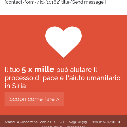
[contact-form-7 id="10162" title="Send message"]
5 x mille
Il tuo
può aiutare il
processo di pace e l'aiuto umanitario
in Siria
Scopri come fare >
Armadilla Cooperativa Sociale ETS – C.F. 06799470585 – P.IVA 01620701001 -