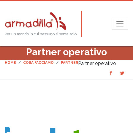
Per un mondo in cui nessuno si senta solo
Partner operativo
HOME
COSA FACCIAMO
PARTNER
Partner operativo
Share
Sha
SHARE
on
on
Faceboo
Twit