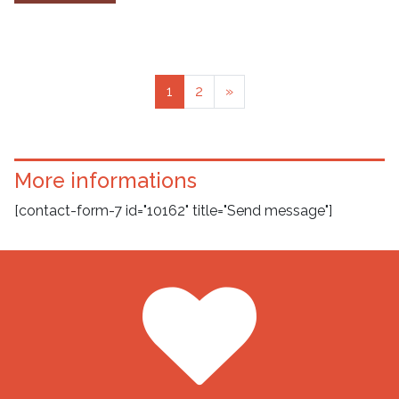
Posts navigation
1
2
»
More informations
[contact-form-7 id="10162" title="Send message"]