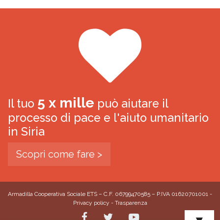
5 x mille
Il tuo
può aiutare il
processo di pace e l'aiuto umanitario
in Siria
Scopri come fare >
Armadilla Cooperativa Sociale ETS – C.F. 06799470585 – P.IVA 01620701001 -
Privacy policy
-
Trasparenza