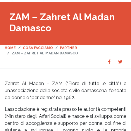
ZAM – Zahret Al Madan
Damasco
HOME
COSA FACCIAMO
PARTNER
ZAM – ZAHRET AL MADAN DAMASCO
Share
Sha
SHARE
on
on
Faceboo
Twit
Zahret Al Madan – ZAM (“Fiore di tutte le città”) è
un’associazione della società civile damascena, fondata
da donne e “per donne” nel 1962.
L’associazione è registrata presso le autorità competenti
(Ministero degli Affari Sociali) e nasce e si sviluppa come
centro di accoglienza e supporto per donne, col fine di
aiutarle a sviluppare il proprio ruolo e le proprie