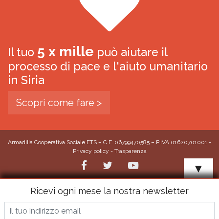
5 x mille
Il tuo
può aiutare il
processo di pace e l'aiuto umanitario
in Siria
Scopri come fare >
Armadilla Cooperativa Sociale ETS – C.F. 06799470585 – P.IVA 01620701001 -
Privacy policy
-
Trasparenza
▼
Ricevi ogni mese la nostra newsletter