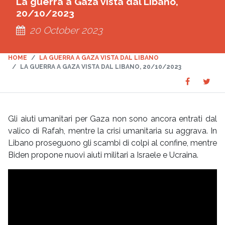
La guerra a Gaza vista dal Libano,
20/10/2023
20 October 2023
HOME
LA GUERRA A GAZA VISTA DAL LIBANO
LA GUERRA A GAZA VISTA DAL LIBANO, 20/10/2023
Share
Sha
SHARE
on
on
Faceboo
Twit
Gli aiuti umanitari per Gaza non sono ancora entrati dal
valico di Rafah, mentre la crisi umanitaria su aggrava. In
Libano proseguono gli scambi di colpi al confine, mentre
Biden propone nuovi aiuti militari a Israele e Ucraina.