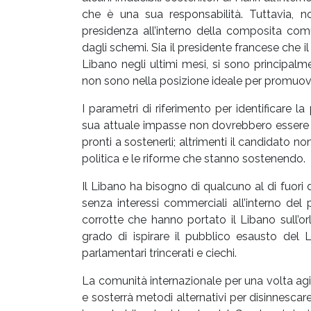
che è una sua responsabilità. Tuttavia, 
presidenza all’interno della composita comu
dagli schemi. Sia il presidente francese che il 
Libano negli ultimi mesi, si sono principalme
non sono nella posizione ideale per promuover
I parametri di riferimento per identificare l
sua attuale impasse non dovrebbero essere qu
pronti a sostenerli; altrimenti il ​​candidato n
politica e le riforme che stanno sostenendo.
Il Libano ha bisogno di qualcuno al di fuori d
senza interessi commerciali all’interno del
corrotte che hanno portato il Libano sull’o
grado di ispirare il pubblico esausto del
parlamentari trincerati e ciechi.
La comunità internazionale per una volta ag
e sosterrà metodi alternativi per disinnesc