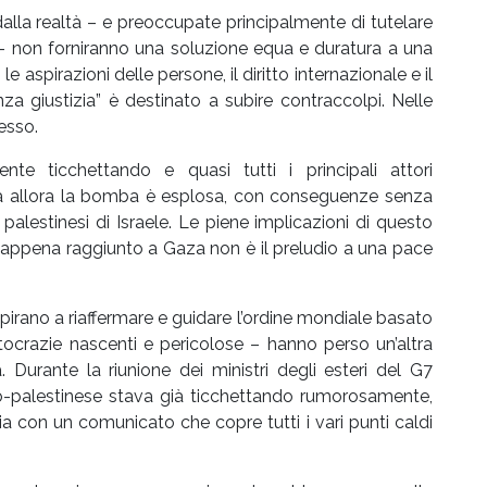
dalla realtà – e preoccupate principalmente di tutelare
tra – non forniranno una soluzione equa e duratura a una
 aspirazioni delle persone, il diritto internazionale e il
za giustizia” è destinato a subire contraccolpi. Nelle
esso.
e ticchettando e quasi tutti i principali attori
e. Da allora la bomba è esplosa, con conseguenze senza
i palestinesi di Israele. Le piene implicazioni di questo
o appena raggiunto a Gaza non è il preludio a una pace
pirano a riaffermare e guidare l’ordine mondiale basato
ocrazie nascenti e pericolose – hanno perso un’altra
. Durante la riunione dei ministri degli esteri del G7
lo-palestinese stava già ticchettando rumorosamente,
a con un comunicato che copre tutti i vari punti caldi