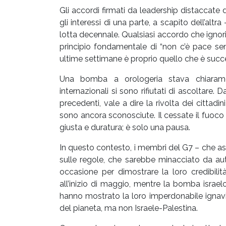
Gli accordi firmati da leadership distaccate 
gli interessi di una parte, a scapito dell’al
lotta decennale. Qualsiasi accordo che ignori le
principio fondamentale di “non c’è pace sen
ultime settimane è proprio quello che è succ
Una bomba a orologeria stava chiarament
internazionali si sono rifiutati di ascoltar
precedenti, vale a dire la rivolta dei cittadin
sono ancora sconosciute. Il cessate il fuoc
giusta e duratura; è solo una pausa.
In questo contesto, i membri del G7 – che as
sulle regole, che sarebbe minacciato da aut
occasione per dimostrare la loro credibilità
all’inizio di maggio, mentre la bomba israe
hanno mostrato la loro imperdonabile ignavi
del pianeta, ma non Israele-Palestina.