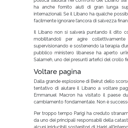
politica saudita nei confronti del Libano s
ha anche fornito aiuti di gran lunga super
internazionali. Se il Libano ha qualche possibi
facilmente ignorare l’ancora di salvezza finanz
Il Libano non si salverà puntando il dito co
mobilitandoli per agire collettivame
supervisionando e sostenendo la terapia d’urt
pubblico ministero libanese ha aperto un’i
Salameh, uno dei presunti artefici del crollo f
Voltare pagina
Dalla grande esplosione di Beirut dello scors
tentativo di aiutare il Libano a voltare pag
Emmanuel Macron ha visitato il paese d
cambiamento fondamentale. Non è success
Per troppo tempo Parigi ha creduto strana
da uno dei principali responsabili della catas
alcuni irriducibili sostenitori di Hariri all’in