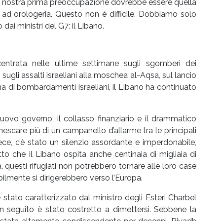
a nostra prima preoccupazione dovrebbe essere quella
ad orologeria. Questo non è difficile. Dobbiamo solo
dai ministri del G7: il Libano.
entrata nelle ultime settimane sugli sgomberi dei
ugli assalti israeliani alla moschea al-Aqsa, sul lancio
a di bombardamenti israeliani, il Libano ha continuato
nuovo governo, il collasso finanziario e il drammatico
scare più di un campanello d’allarme tra le principali
ece, c’è stato un silenzio assordante e imperdonabile,
to che il Libano ospita anche centinaia di migliaia di
lla, questi rifugiati non potrebbero tornare alle loro case
babilmente si dirigerebbero verso l’Europa.
è stato caratterizzato dal ministro degli Esteri Charbel
n seguito è stato costretto a dimettersi. Sebbene la