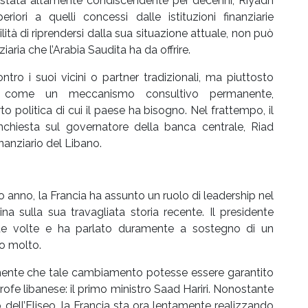
ia stata altamente condiscendente per decenni, Riyadh
iori a quelli concessi dalle istituzioni finanziarie
lità di riprendersi dalla sua situazione attuale, non può
iaria che l’Arabia Saudita ha da offrire.
ntro i suoi vicini o partner tradizionali, ma piuttosto
nte come un meccanismo consultivo permanente,
o politica di cui il paese ha bisogno. Nel frattempo, il
nchiesta sul governatore della banca centrale, Riad
inanziario del Libano.
o anno, la Francia ha assunto un ruolo di leadership nel
ina sulla sua travagliata storia recente. Il presidente
ue volte e ha parlato duramente a sostegno di un
o molto.
mente che tale cambiamento potesse essere garantito
trofe libanese: il primo ministro Saad Hariri. Nonostante
terno dell’Eliseo, la Francia sta ora lentamente realizzando