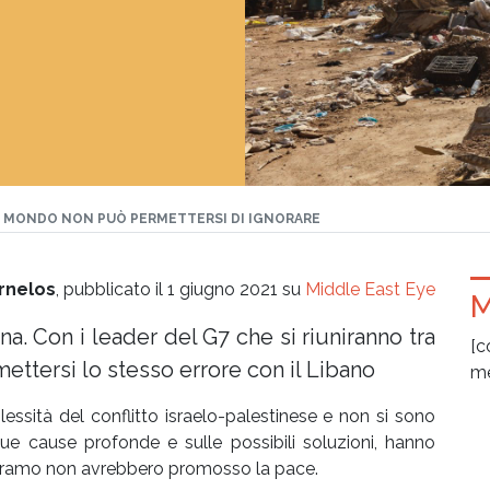
IL MONDO NON PUÒ PERMETTERSI DI IGNORARE
rnelos
, pubblicato il 1 giugno 2021 su
Middle East Eye
M
na. Con i leader del G7 che si riuniranno tra
[c
ttersi lo stesso errore con il Libano
me
ssità del conflitto israelo-palestinese e non si sono
 sue cause profonde e sulle possibili soluzioni, hanno
Abramo non avrebbero promosso la pace.