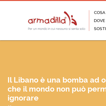
COSA
DOVE
SOSTI
Per un mondo in cui nessuno si senta solo
Il Libano è una bomba ad o
che il mondo non può perm
ignorare