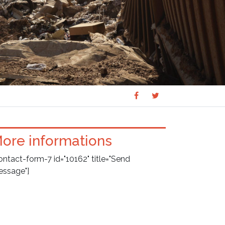
Share
Share
SHARE
on
on
Facebook
Twitter
ore informations
ontact-form-7 id="10162" title="Send
ssage"]