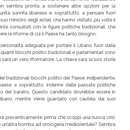
non sembra pronta a sostenere altre opzioni per la
nità sunnita libanese e, soprattutto, a pensare fuori
suo ministro degli esteri, che hanno visitato più volte il
nte consultati con le figure politiche tradizionali, che
e le riforme di cui il Paese ha tanto bisogno.
a personalità adeguata per portare il Libano fuori dalla
anti blocchi politici tradizionali e parlamentari sono
on sarà un vero riformatore. La chiave sarà la loro storia
ei tradizionali blocchi politici del Paese; indipendente,
 paese; e soprattutto, indenne dalle passate politiche
rlo del baratro. Questo candidato dovrebbe essere in
 Libano, mentre viene guardato con cautela dai suoi
irà preventivamente, prima che scoppi una nuova crisi,
are un’altra bomba ad orologeria mediorientale? Sembra