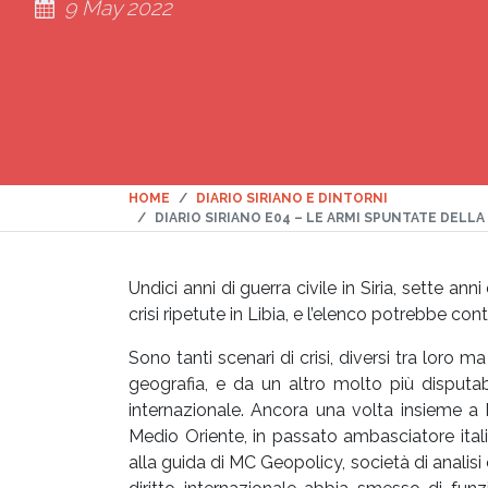
9 May 2022
HOME
DIARIO SIRIANO E DINTORNI
DIARIO SIRIANO E04 – LE ARMI SPUNTATE DELL
Undici anni di guerra civile in Siria, sette anni
crisi ripetute in Libia, e l’elenco potrebbe con
Sono tanti scenari di crisi, diversi tra loro 
geografia, e da un altro molto più disputabil
internazionale. Ancora una volta insieme a 
Medio Oriente, in passato ambasciatore italia
alla guida di MC Geopolicy, società di analisi e