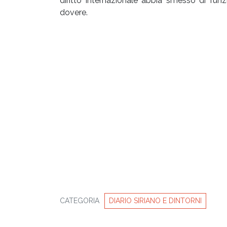
diritto internazionale abbia smesso di funz
dovere.
CATEGORIA
DIARIO SIRIANO E DINTORNI