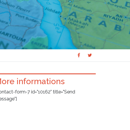
Share
Share
SHARE
on
on
Facebook
Twitter
ore informations
ontact-form-7 id="10162" title="Send
ssage"]