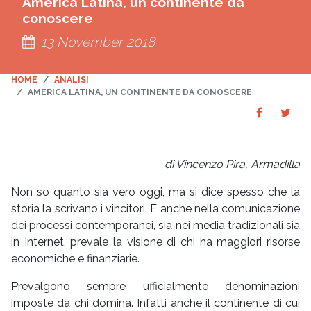
America Latina, un continente da
conoscere
13 November 2018
HOME
ANALISI
AMERICA LATINA, UN CONTINENTE DA CONOSCERE
Share
Sha
SHARE
on
on
Faceboo
Twit
di Vincenzo Pira, Armadilla
Non so quanto sia vero oggi, ma si dice spesso che la
storia la scrivano i vincitori. E anche nella comunicazione
dei processi contemporanei, sia nei media tradizionali sia
in Internet, prevale la visione di chi ha maggiori risorse
economiche e finanziarie.
Prevalgono sempre ufficialmente denominazioni
imposte da chi domina. Infatti anche il continente di cui