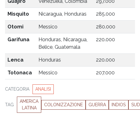
Guajiro
Venezuela, Colombia
297.000
Misquito
Nicaragua, Honduras
285.000
Otomi
Messico
280.000
Garifuna
Honduras, Nicaragua,
220.000
Belice, Guatemala
Lenca
Honduras
220.000
Totonaca
Messico
207.000
CATEGORIA
ANALISI
AMERICA
TAG
COLONIZZAZIONE
GUERRA
INDIOS
SUD
LATINA