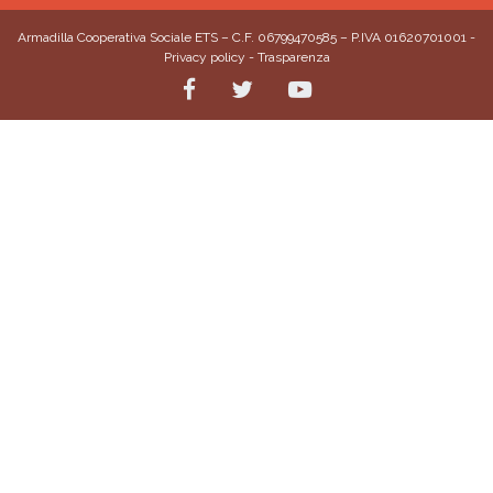
Armadilla Cooperativa Sociale ETS – C.F. 06799470585 – P.IVA 01620701001 -
Privacy policy
-
Trasparenza