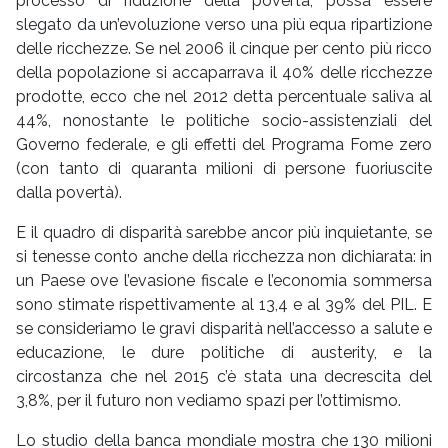
processo di riduzione della povertà, possa essere
slegato da un’evoluzione verso una più equa ripartizione
delle ricchezze. Se nel 2006 il cinque per cento più ricco
della popolazione si accaparrava il 40% delle ricchezze
prodotte, ecco che nel 2012 detta percentuale saliva al
44%, nonostante le politiche socio-assistenziali del
Governo federale, e gli effetti del Programa Fome zero
(con tanto di quaranta milioni di persone fuoriuscite
dalla povertà).
E il quadro di disparità sarebbe ancor più inquietante, se
si tenesse conto anche della ricchezza non dichiarata: in
un Paese ove l’evasione fiscale e l’economia sommersa
sono stimate rispettivamente al 13,4 e al 39% del PIL. E
se consideriamo le gravi disparità nell’accesso a salute e
educazione, le dure politiche di austerity, e la
circostanza che nel 2015 c’è stata una decrescita del
3,8%, per il futuro non vediamo spazi per l’ottimismo.
Lo studio della banca mondiale mostra che 130 milioni