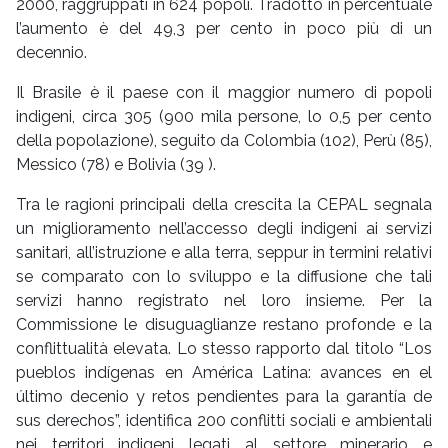
2000, raggruppati in 624 popoli. Tradotto in percentuale
l’aumento è del 49,3 per cento in poco più di un
decennio.
Il Brasile è il paese con il maggior numero di popoli
indigeni, circa 305 (900 mila persone, lo 0,5 per cento
della popolazione), seguito da Colombia (102), Perù (85),
Messico (78) e Bolivia (39 ).
Tra le ragioni principali della crescita la CEPAL segnala
un miglioramento nell’accesso degli indigeni ai servizi
sanitari, all’istruzione e alla terra, seppur in termini relativi
se comparato con lo sviluppo e la diffusione che tali
servizi hanno registrato nel loro insieme. Per la
Commissione le disuguaglianze restano profonde e la
conflittualità elevata. Lo stesso rapporto dal titolo “Los
pueblos indígenas en América Latina: avances en el
último decenio y retos pendientes para la garantía de
sus derechos”, identifica 200 conflitti sociali e ambientali
nei territori indigeni legati al settore minerario e