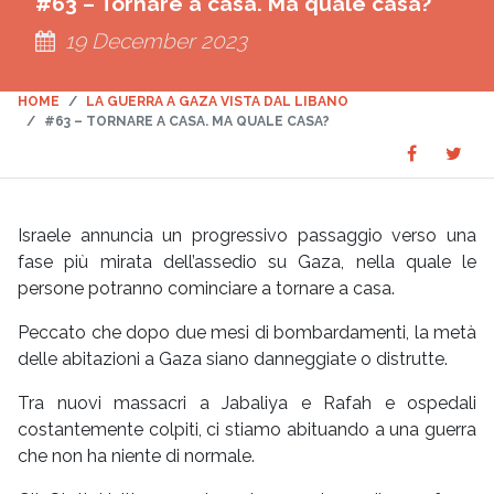
#63 – Tornare a casa. Ma quale casa?
19 December 2023
HOME
LA GUERRA A GAZA VISTA DAL LIBANO
#63 – TORNARE A CASA. MA QUALE CASA?
Share
Sha
SHARE
on
on
Faceboo
Twit
Israele annuncia un progressivo passaggio verso una
fase più mirata dell’assedio su Gaza, nella quale le
persone potranno cominciare a tornare a casa.
Peccato che dopo due mesi di bombardamenti, la metà
delle abitazioni a Gaza siano danneggiate o distrutte.
Tra nuovi massacri a Jabaliya e Rafah e ospedali
costantemente colpiti, ci stiamo abituando a una guerra
che non ha niente di normale.