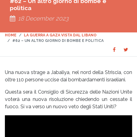
#62 – Un altro giorno di bombe e
politica
18 December 2023
HOME
LA GUERRA A GAZA VISTA DAL LIBANO
#62 – UN ALTRO GIORNO DI BOMBE E POLITICA
Share
Sha
SHARE
on
on
Faceboo
Twit
Una nuova strage a Jabaliya, nel nord della Striscia, con
oltre 110 persone uccise dai bombardamenti israeliani.
Questa sera il Consiglio di Sicurezza delle Nazioni Unite
voterà una nuova risoluzione chiedendo un cessate il
fuoco. Si va verso un nuovo veto degli Stati Uniti?