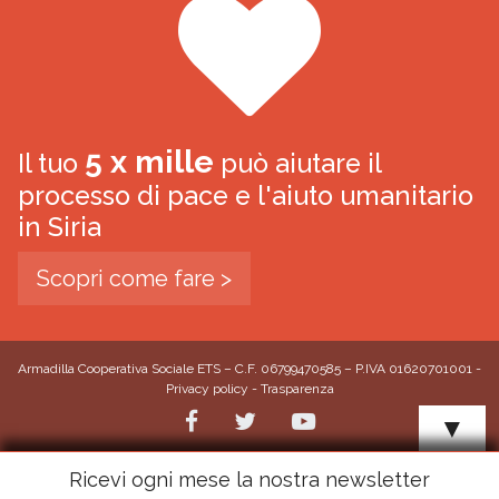
5 x mille
Il tuo
può aiutare il
processo di pace e l'aiuto umanitario
in Siria
Scopri come fare >
Armadilla Cooperativa Sociale ETS – C.F. 06799470585 – P.IVA 01620701001 -
Privacy policy
-
Trasparenza
▼
Ricevi ogni mese la nostra newsletter