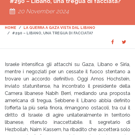
#290 – Libano, una tregua di facciata?
20 November 2024
HOME
LA GUERRA A GAZA VISTA DAL LIBANO
#290 – LIBANO, UNA TREGUA DI FACCIATA?
Share
Sha
SHARE
on
on
Faceboo
Twit
Israele intensifica gli attacchi su Gaza, Libano e Siria,
mentre i negoziati per un cessate il fuoco stentano a
trovare un accordo definitivo. Oggi Amos Hochstein,
inviato statunitense, ha incontrato il presidente della
Camera libanese Nabih Berri, mediando una proposta
americana di tregua. Sebbene il Libano abbia definito
l’offerta la più seria finora, rimangono ostacoli, tra cui il
diritto di Israele di agire unilateralmente in territorio
libanese, ritenuto inaccettabile. Il segretario di
Hezbollah, Naim Kassem, ha ribadito che accetterà solo