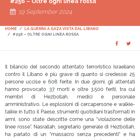
#256 – Oltre ogni linea rossa
19 September 2024
HOME
LA GUERRA A GAZA VISTA DAL LIBANO
#256 – OLTRE OGNI LINEA ROSSA
Share
Sha
SHARE
on
on
Faceboo
Twit
Il bilancio del secondo attentato terroristico israeliano
contro il Libano è più grave di quanto si credesse: 25
persone uccise e 608 ferite. In due giorni, gli attentati
hanno provocato 37 morti e oltre 3.500 feriti, tra cui
membri di Hezbollah, medici e personale
amministrativo. Le esplosioni di cercapersone e walkie-
talkie in tutto il Paese, strumenti quotidiani trasformati in
armi, sono state descritte come una “violazione delle
linee rosse”. Nasrallah, segretario generale di Hezbollah,
ha parlato di un “massacro senza precedenti” e ha