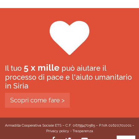
5 x mille
Il tuo
può aiutare il
processo di pace e l'aiuto umanitario
in Siria
Scopri come fare >
Armadilla Cooperativa Sociale ETS – C.F. 06799470585 – P.IVA 01620701001 -
Privacy policy
-
Trasparenza