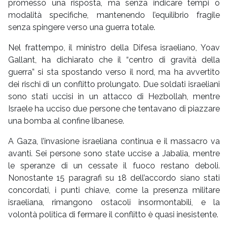
promesso una risposta, ma senza indicare tempi o
modalità specifiche, mantenendo l’equilibrio fragile
senza spingere verso una guerra totale.
Nel frattempo, il ministro della Difesa israeliano, Yoav
Gallant, ha dichiarato che il “centro di gravità della
guerra” si sta spostando verso il nord, ma ha avvertito
dei rischi di un conflitto prolungato. Due soldati israeliani
sono stati uccisi in un attacco di Hezbollah, mentre
Israele ha ucciso due persone che tentavano di piazzare
una bomba al confine libanese.
A Gaza, l’invasione israeliana continua e il massacro va
avanti. Sei persone sono state uccise a Jabalia, mentre
le speranze di un cessate il fuoco restano deboli.
Nonostante 15 paragrafi su 18 dell’accordo siano stati
concordati, i punti chiave, come la presenza militare
israeliana, rimangono ostacoli insormontabili, e la
volontà politica di fermare il conflitto è quasi inesistente.