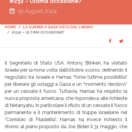
#232 – Ultima occasione?
19 August 2024
HOME
LA GUERRA A GAZA VISTA DAL LIBANO
#232 – ULTIMA OCCASIONE?
Share
Sha
SHARE
on
on
Faceboo
Twit
Il Segretario di Stato USA, Antony Blinken, ha visitato
Israele per la nona volta dall’ottobre scorso, definendo il
negoziato tra Israele e Hamas “forse l’ultima possibilità”
per liberare gli ostaggi a Gaza e un “momento decisivo”
per un cessate il fuoco. Tuttavia, Hamas ha respinto la
nuova proposta americana, che rispondeva alle richieste
di Netanyahu, in particolare il rifiuto di un cessate il fuoco
permanente e il mantenimento di truppe israeliane nel
“Corridoio di Filadelfia”. Hamas ha invece richiesto il
ritorno al piano proposto da Joe Biden il 31 maggio, che