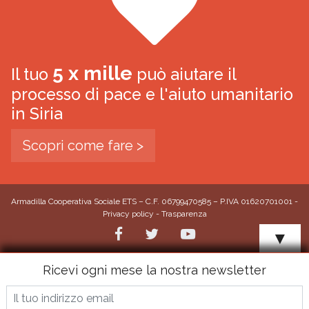
5 x mille
Il tuo
può aiutare il
processo di pace e l'aiuto umanitario
in Siria
Scopri come fare >
Armadilla Cooperativa Sociale ETS – C.F. 06799470585 – P.IVA 01620701001 -
Privacy policy
-
Trasparenza
▼
Ricevi ogni mese la nostra newsletter