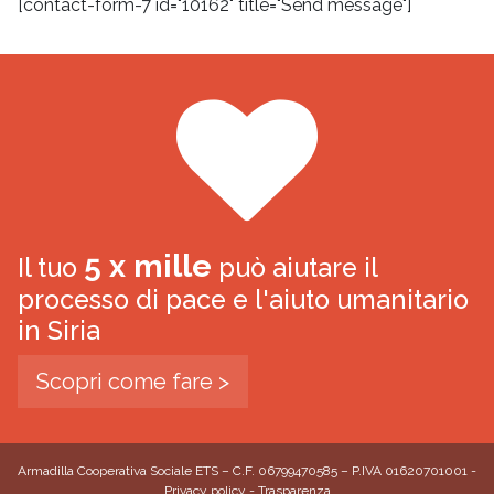
[contact-form-7 id="10162" title="Send message"]
5 x mille
Il tuo
può aiutare il
processo di pace e l'aiuto umanitario
in Siria
Scopri come fare >
Armadilla Cooperativa Sociale ETS – C.F. 06799470585 – P.IVA 01620701001 -
Privacy policy
-
Trasparenza