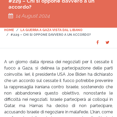
#229 – Chi si oppone davvero a un
accordo?
14 August 2024
HOME
LA GUERRA A GAZA VISTA DAL LIBANO
#229 – CHI SI OPPONE DAVVERO A UN ACCORDO?
Share
Sha
SHARE
on
on
Faceboo
Twit
A un giorno dalla ripresa dei negoziati per il cessate il
fuoco a Gaza, si delinea la partecipazione delle parti
coinvolte. Ieri, il presidente USA Joe Biden ha dichiarato
che un accordo sul cessate il fuoco potrebbe prevenire
la rappresaglia iraniana contro Israele, sostenendo che
non abbandonerà questo obiettivo, nonostante le
difficoltà nei negoziati. Israele parteciperà ai colloqui in
Qatar, ma Hamas ha deciso di non partecipare,
accusando Israele di negoziare in malafede. L’Iran, come