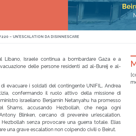
#220 – UN’ESCALATION DA DISINNESCARE
sul Libano, Israele continua a bombardare Gaza e a
M
evacuazione delle persone residenti ad al-Bureij e al-
[c
me
o di evacuare i soldati del contingente UNIFIL. Andrea
zia, confermando il ruolo attivo della missione di
o ministro israeliano Benjamin Netanyahu ha promesso
jdel Shams, accusando Hezbollah, che nega ogni
Antony Blinken, cercano di prevenire un’escalation.
ire Hezbollah senza provocare una guerra totale. Elias
re una grave escalation non colpendo civili o Beirut.