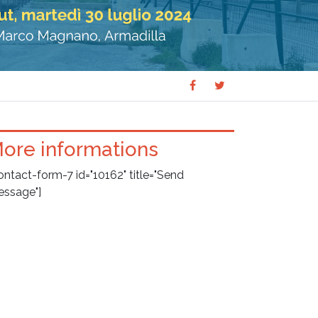
Share
Share
SHARE
on
on
Facebook
Twitter
ore informations
ontact-form-7 id="10162" title="Send
ssage"]