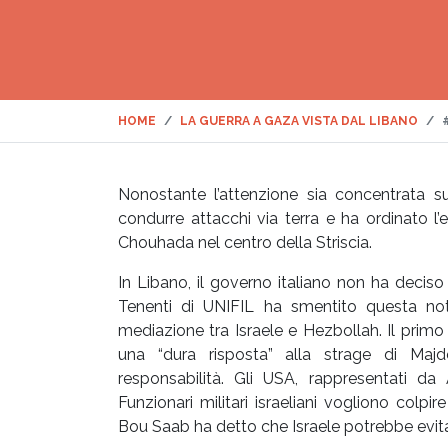
HOME
LA GUERRA A GAZA VISTA DAL LIBANO
Nonostante l’attenzione sia concentrata 
condurre attacchi via terra e ha ordinato l’
Chouhada nel centro della Striscia.
In Libano, il governo italiano non ha decis
Tenenti di UNIFIL ha smentito questa noti
mediazione tra Israele e Hezbollah. Il prim
una “dura risposta” alla strage di Ma
responsabilità. Gli USA, rappresentati da 
Funzionari militari israeliani vogliono colp
Bou Saab ha detto che Israele potrebbe evita