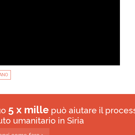
BANO
5 x mille
tuo
può aiutare il proces
iuto umanitario in Siria