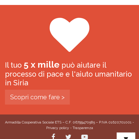
5 x mille
Il tuo
può aiutare il
processo di pace e l'aiuto umanitario
in Siria
Scopri come fare >
Armadilla Cooperativa Sociale ETS – C.F. 06799470585 – P.IVA 01620701001 -
Privacy policy
-
Trasparenza
▼