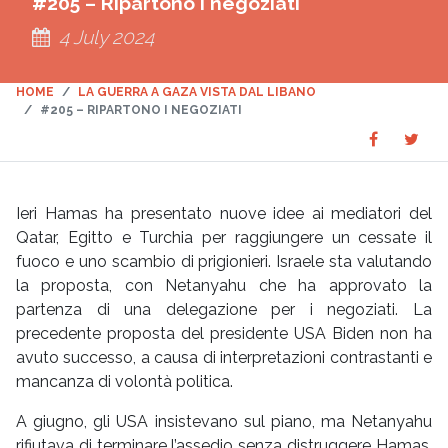
#205 – Ripartono i negoziati
4 July 2024
HOME
LA GUERRA A GAZA VISTA DAL LIBANO
#205 – RIPARTONO I NEGOZIATI
Share
Sha
SHARE
on
on
Faceboo
Twit
Ieri Hamas ha presentato nuove idee ai mediatori del
Qatar, Egitto e Turchia per raggiungere un cessate il
fuoco e uno scambio di prigionieri. Israele sta valutando
la proposta, con Netanyahu che ha approvato la
partenza di una delegazione per i negoziati. La
precedente proposta del presidente USA Biden non ha
avuto successo, a causa di interpretazioni contrastanti e
mancanza di volontà politica.
A giugno, gli USA insistevano sul piano, ma Netanyahu
rifiutava di terminare l’assedio senza distruggere Hamas.