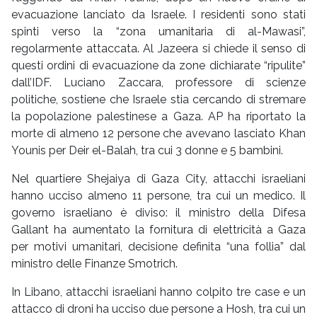
evacuazione lanciato da Israele. I residenti sono stati
spinti verso la “zona umanitaria di al-Mawasi”,
regolarmente attaccata. Al Jazeera si chiede il senso di
questi ordini di evacuazione da zone dichiarate “ripulite”
dall’IDF. Luciano Zaccara, professore di scienze
politiche, sostiene che Israele stia cercando di stremare
la popolazione palestinese a Gaza. AP ha riportato la
morte di almeno 12 persone che avevano lasciato Khan
Younis per Deir el-Balah, tra cui 3 donne e 5 bambini.
Nel quartiere Shejaiya di Gaza City, attacchi israeliani
hanno ucciso almeno 11 persone, tra cui un medico. Il
governo israeliano è diviso: il ministro della Difesa
Gallant ha aumentato la fornitura di elettricità a Gaza
per motivi umanitari, decisione definita “una follia” dal
ministro delle Finanze Smotrich.
In Libano, attacchi israeliani hanno colpito tre case e un
attacco di droni ha ucciso due persone a Hosh, tra cui un