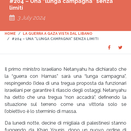
#204 – Una “lunga campagna” senza
limiti
3 July 2024
HOME
LA GUERRA A GAZA VISTA DAL LIBANO
#204 – UNA “LUNGA CAMPAGNA” SENZA LIMITI
Share
Sha
SHARE
on
on
Faceboo
Twit
Il primo ministro israeliano Netanyahu ha dichiarato che
la “guerra con Hamas” sarà una “lunga campagna”,
respingendo l’idea di una tregua proposta da funzionari
israeliani per garantire il rilascio degli ostaggi. Netanyahu
ha detto che una tregua “non accadrà”, definendo la
situazione sul terreno come una vittoria solo se
l’obiettivo è lo sterminio di massa.
Da lunedì notte, decine di migliaia di palestinesi stanno
fuggendo da Khan Younis, dopo un nuovo ordine di