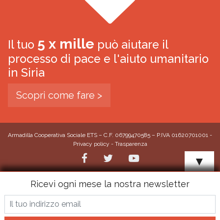
5 x mille
Il tuo
può aiutare il
processo di pace e l'aiuto umanitario
in Siria
Scopri come fare >
Armadilla Cooperativa Sociale ETS – C.F. 06799470585 – P.IVA 01620701001 -
Privacy policy
-
Trasparenza
▼
Ricevi ogni mese la nostra newsletter