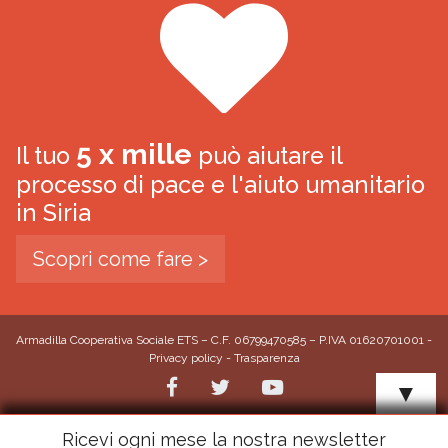
5 x mille
Il tuo
può aiutare il
processo di pace e l'aiuto umanitario
in Siria
Scopri come fare >
Armadilla Cooperativa Sociale ETS – C.F. 06799470585 – P.IVA 01620701001 -
Privacy policy
-
Trasparenza
▼
Ricevi ogni mese la nostra newsletter