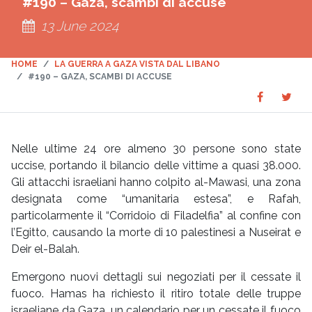
#190 – Gaza, scambi di accuse
13 June 2024
HOME
LA GUERRA A GAZA VISTA DAL LIBANO
#190 – GAZA, SCAMBI DI ACCUSE
Share
Sha
SHARE
on
on
Faceboo
Twit
Nelle ultime 24 ore almeno 30 persone sono state
uccise, portando il bilancio delle vittime a quasi 38.000.
Gli attacchi israeliani hanno colpito al-Mawasi, una zona
designata come “umanitaria estesa”, e Rafah,
particolarmente il “Corridoio di Filadelfia” al confine con
l’Egitto, causando la morte di 10 palestinesi a Nuseirat e
Deir el-Balah.
Emergono nuovi dettagli sui negoziati per il cessate il
fuoco. Hamas ha richiesto il ritiro totale delle truppe
israeliane da Gaza, un calendario per un cessate il fuoco