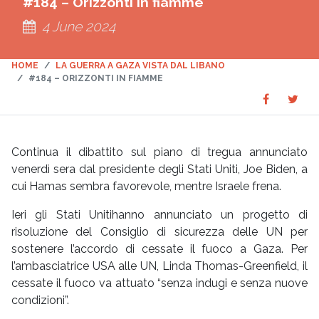
#184 – Orizzonti in fiamme
4 June 2024
HOME
LA GUERRA A GAZA VISTA DAL LIBANO
#184 – ORIZZONTI IN FIAMME
Share
Sha
SHARE
on
on
Faceboo
Twit
Continua il dibattito sul piano di tregua annunciato
venerdì sera dal presidente degli Stati Uniti, Joe Biden, a
cui Hamas sembra favorevole, mentre Israele frena.
Ieri gli Stati Unitihanno annunciato un progetto di
risoluzione del Consiglio di sicurezza delle UN per
sostenere l’accordo di cessate il fuoco a Gaza. Per
l’ambasciatrice USA alle UN, Linda Thomas-Greenfield, il
cessate il fuoco va attuato “senza indugi e senza nuove
condizioni”.