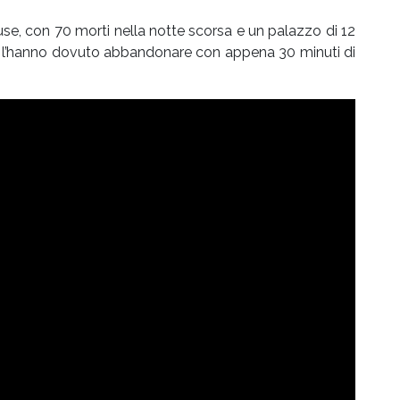
e, con 70 morti nella notte scorsa e un palazzo di 12
e l’hanno dovuto abbandonare con appena 30 minuti di