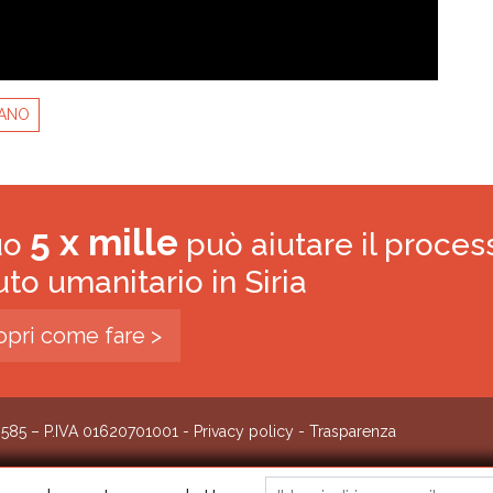
BANO
5 x mille
tuo
può aiutare il proces
iuto umanitario in Siria
opri come fare >
0585 – P.IVA 01620701001 -
Privacy policy
-
Trasparenza