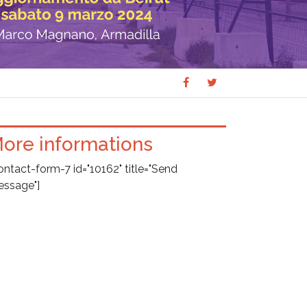
Share
Share
SHARE
on
on
Facebook
Twitter
ore informations
ontact-form-7 id="10162" title="Send
ssage"]