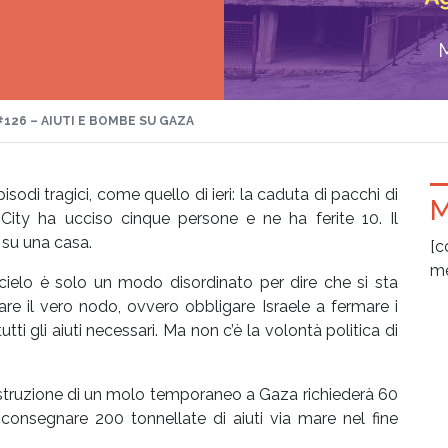
#126 – AIUTI E BOMBE SU GAZA
sodi tragici, come quello di ieri: la caduta di pacchi di
M
 City ha ucciso cinque persone e ne ha ferite 10. Il
 su una casa.
[c
me
 cielo è solo un modo disordinato per dire che si sta
are il vero nodo, ovvero obbligare Israele a fermare i
i gli aiuti necessari. Ma non c’è la volontà politica di
costruzione di un molo temporaneo a Gaza richiederà 60
onsegnare 200 tonnellate di aiuti via mare nel fine