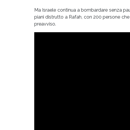
Ma Israele continua a bombardare senza paus
piani distrutto a Rafah, con 200 persone ch
preavviso.