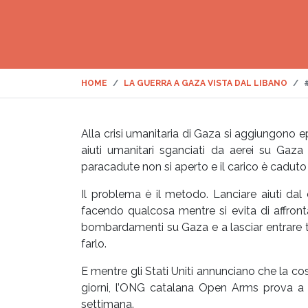
HOME
LA GUERRA A GAZA VISTA DAL LIBANO
Alla crisi umanitaria di Gaza si aggiungono epi
aiuti umanitari sganciati da aerei su Gaza
paracadute non si aperto e il carico è caduto
Il problema è il metodo. Lanciare aiuti dal
facendo qualcosa mentre si evita di affront
bombardamenti su Gaza e a lasciar entrare tutt
farlo.
E mentre gli Stati Uniti annunciano che la 
giorni, l’ONG catalana Open Arms prova a c
settimana.