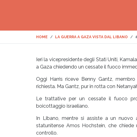
HOME
LA GUERRA A GAZA VISTA DAL LIBANO
Ieri la vicepresidente degli Stati Uniti, Kamal
a Gaza chiedendo un cessate il fuoco immedia
Oggi Harris riceve Benny Gantz, membro de
richiesta. Ma Gantz, pur in rotta con Netanyah
Le trattative per un cessate il fuoco pro
boicottaggio israeliano.
In Libano, mentre si assiste a un nuovo au
statunitense Amos Hochstein, che chiede u
controllo.