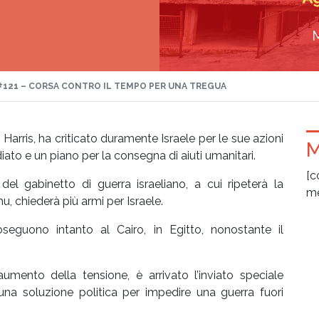
#121 – CORSA CONTRO IL TEMPO PER UNA TREGUA
a Harris, ha criticato duramente Israele per le sue azioni
M
to e un piano per la consegna di aiuti umanitari.
[c
l gabinetto di guerra israeliano, a cui ripeterà la
me
u, chiederà più armi per Israele.
seguono intanto al Cairo, in Egitto, nonostante il
mento della tensione, è arrivato l’inviato speciale
na soluzione politica per impedire una guerra fuori