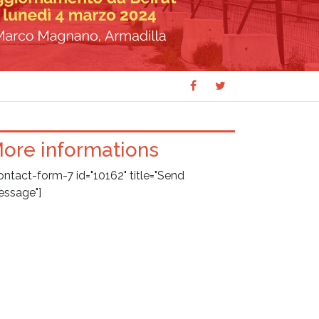
Share
Share
SHARE
on
on
Facebook
Twitter
ore informations
ontact-form-7 id="10162" title="Send
ssage"]