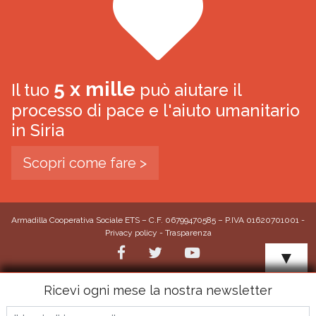
5 x mille
Il tuo
può aiutare il
processo di pace e l'aiuto umanitario
in Siria
Scopri come fare >
Armadilla Cooperativa Sociale ETS – C.F. 06799470585 – P.IVA 01620701001 -
Privacy policy
-
Trasparenza
▼
Ricevi ogni mese la nostra newsletter