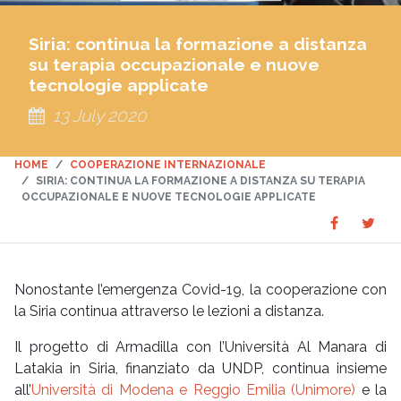
Siria: continua la formazione a distanza
su terapia occupazionale e nuove
tecnologie applicate
13 July 2020
HOME
COOPERAZIONE INTERNAZIONALE
SIRIA: CONTINUA LA FORMAZIONE A DISTANZA SU TERAPIA
OCCUPAZIONALE E NUOVE TECNOLOGIE APPLICATE
Share
Sha
SHARE
on
on
Faceboo
Twit
Nonostante l’emergenza Covid-19, la cooperazione con
la Siria continua attraverso le lezioni a distanza.
Il progetto di Armadilla con l’Università Al Manara di
Latakia in Siria, finanziato da UNDP, continua insieme
all’
Università di Modena e Reggio Emilia (Unimore)
e la