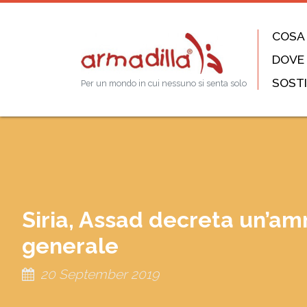
COSA
DOVE
SOSTI
Per un mondo in cui nessuno si senta solo
Siria, Assad decreta un’amn
generale
20 September 2019