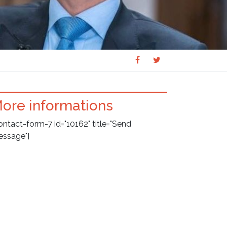
Share
Share
SHARE
on
on
Facebook
Twitter
ore informations
ontact-form-7 id="10162" title="Send
ssage"]