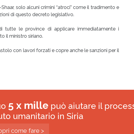
Shaar, solo alcuni crimini “atroci” come il tradimento e
zioni di questo decreto legislativo.
di tutte le province di applicare immediatamente i
 il ministro siriano.
stolo con lavori forzati e copre anche le sanzioni per il
5 x mille
tuo
può aiutare il proces
iuto umanitario in Siria
opri come fare >