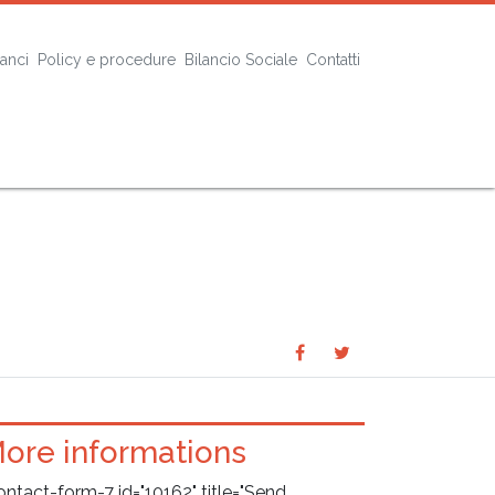
lanci
Policy e procedure
Bilancio Sociale
Contatti
Share
Share
SHARE
on
on
Facebook
Twitter
ore informations
ontact-form-7 id="10162" title="Send