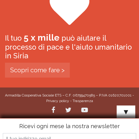
5 x mille
Il tuo
può aiutare il
processo di pace e l'aiuto umanitario
in Siria
Scopri come fare >
Armadilla Cooperativa Sociale ETS – C.F. 06799470585 – P.IVA 01620701001 -
Privacy policy
-
Trasparenza
▼
Ricevi ogni mese la nostra newsletter