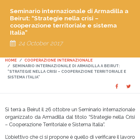
Seminario internazionale di Armadilla a
Beirut: “Strategie nella crisi –
cooperazione territoriale e sistema
Italia”
24 October 2017
HOME
COOPERAZIONE INTERNAZIONALE
SEMINARIO INTERNAZIONALE DI ARMADILLA A BEIRUT:
“STRATEGIE NELLA CRISI – COOPERAZIONE TERRITORIALE E
SISTEMA ITALIA”
Share
Sha
SHARE
on
on
Faceboo
Twit
Si terrà a Beirut il 26 ottobre un Seminario internazionale
organizzato da Armadilla dal titolo “Strategie nella Crisi
– Cooperazione Territoriale e Sistema Italia”.
L’obiettivo che ci si propone è quello di verificare il lavoro