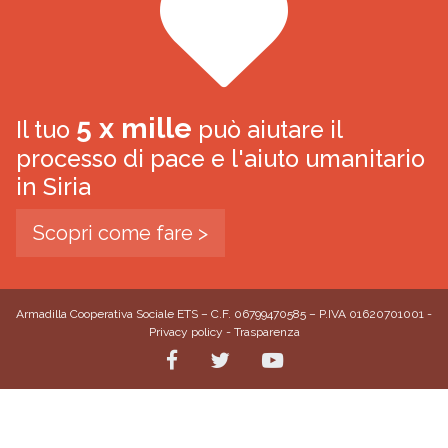
5 x mille
Il tuo
può aiutare il
processo di pace e l'aiuto umanitario
in Siria
Scopri come fare >
Armadilla Cooperativa Sociale ETS – C.F. 06799470585 – P.IVA 01620701001 -
Privacy policy
-
Trasparenza