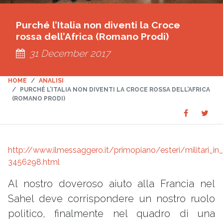
Purché l’Italia non diventi la Croce
rossa dell’Africa (Romano Prodi)
31 December 2017
HOME
ANALISI
PURCHÉ L’ITALIA NON DIVENTI LA CROCE ROSSA DELL’AFRICA
(ROMANO PRODI)
Share
Sha
SHARE
on
on
Faceboo
Twit
http://www.ilmessaggero.it/primopiano/esteri/militari_in_
3456298.html
Al nostro doveroso aiuto alla Francia nel
Sahel deve corrispondere un nostro ruolo
politico, finalmente nel quadro di una